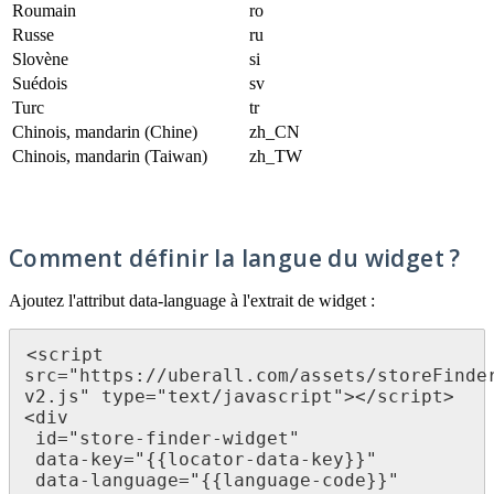
Roumain
ro
Russe
ru
Slovène
si
Suédois
sv
Turc
tr
Chinois, mandarin (Chine)
zh_CN
Chinois, mandarin (Taiwan)
zh_TW
Comment définir la langue du widget ?
Ajoutez l'attribut data-language à l'extrait de widget :
<script 
src="https://uberall.com/assets/storeFinde
v2.js" type="text/javascript"></script> 

<div 

 id="store-finder-widget" 

 data-key="{{locator-data-key}}" 

 data-language="{{language-code}}"
