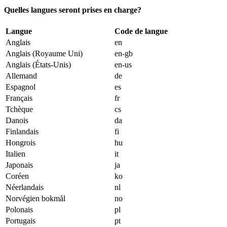
Quelles langues seront prises en charge?
Langue
Code de langue
Anglais
en
Anglais (Royaume Uni)
en-gb
Anglais (États-Unis)
en-us
Allemand
de
Espagnol
es
Français
fr
Tchèque
cs
Danois
da
Finlandais
fi
Hongrois
hu
Italien
it
Japonais
ja
Coréen
ko
Néerlandais
nl
Norvégien bokmål
no
Polonais
pl
Portugais
pt