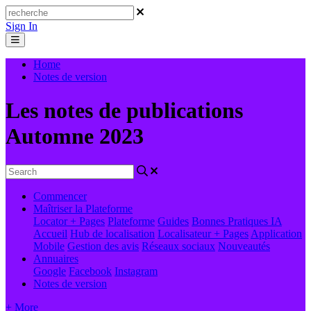
Sign In
Home
Notes de version
Les notes de publications
Automne 2023
Commencer
Maîtriser la Plateforme
Locator + Pages
Plateforme
Guides
Bonnes Pratiques
IA
Accueil
Hub de localisation
Localisateur + Pages
Application
Mobile
Gestion des avis
Réseaux sociaux
Nouveautés
Annuaires
Google
Facebook
Instagram
Notes de version
+ More