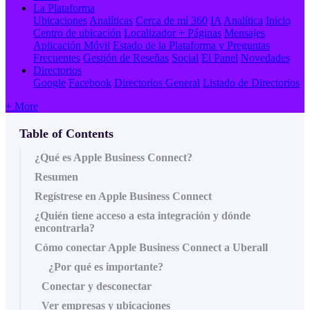
La Plataforma
Ubicaciones
Analíticas
Cerca de mí 360
IA
Analítica
Inicio
Centro de ubicación
Localizador + Páginas
Mensajes
Aplicación Móvil
Estado de la Plataforma y Preguntas
Frecuentes
Gestión de Reseñas
Social
El Panel
Novedades
Directorios
Google
Facebook
Directorios General
Listado de Directorios
+ More
Table of Contents
¿Qué es Apple Business Connect?
Resumen
Regístrese en Apple Business Connect
¿Quién tiene acceso a esta integración y dónde
encontrarla?
Cómo conectar Apple Business Connect a Uberall
¿Por qué es importante?
Conectar y desconectar
Ver empresas y ubicaciones