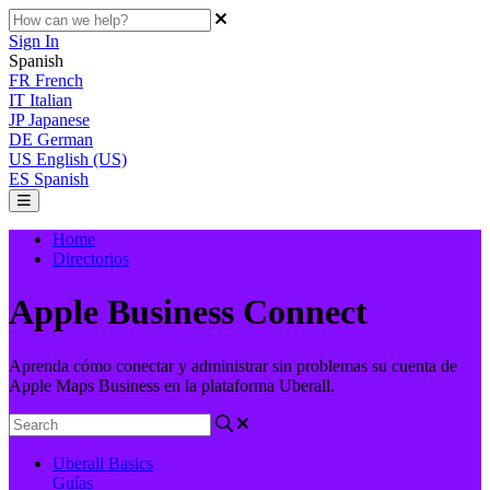
Sign In
Spanish
FR
French
IT
Italian
JP
Japanese
DE
German
US
English (US)
ES
Spanish
Home
Directorios
Apple Business Connect
Aprenda cómo conectar y administrar sin problemas su cuenta de
Apple Maps Business en la plataforma Uberall.
Uberall Basics
Guías