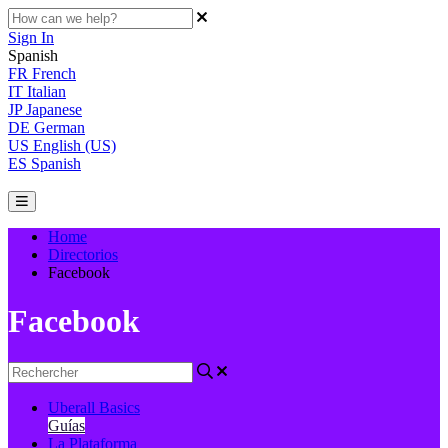
Sign In
Spanish
FR
French
IT
Italian
JP
Japanese
DE
German
US
English (US)
ES
Spanish
Home
Directorios
Facebook
Facebook
Uberall Basics
Guías
La Plataforma