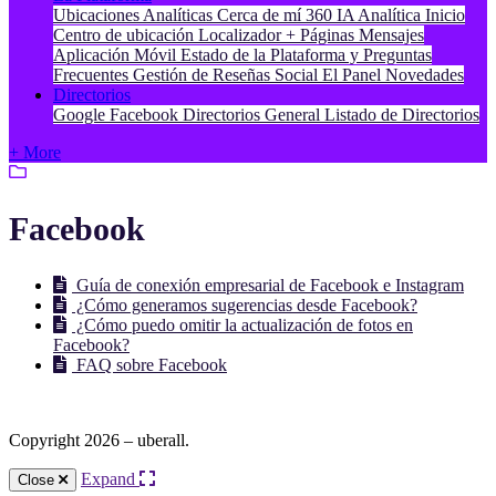
Ubicaciones
Analíticas
Cerca de mí 360
IA
Analítica
Inicio
Centro de ubicación
Localizador + Páginas
Mensajes
Aplicación Móvil
Estado de la Plataforma y Preguntas
Frecuentes
Gestión de Reseñas
Social
El Panel
Novedades
Directorios
Google
Facebook
Directorios General
Listado de Directorios
+ More
Facebook
Guía de conexión empresarial de Facebook e Instagram
¿Cómo generamos sugerencias desde Facebook?
¿Cómo puedo omitir la actualización de fotos en
Facebook?
FAQ sobre Facebook
Copyright 2026 – uberall.
Expand
Close