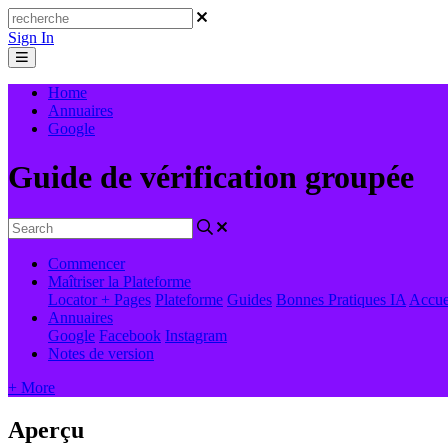
Sign In
Home
Annuaires
Google
Guide de vérification groupée
Commencer
Maîtriser la Plateforme
Locator + Pages
Plateforme
Guides
Bonnes Pratiques
IA
Accue
Annuaires
Google
Facebook
Instagram
Notes de version
+ More
Aperçu