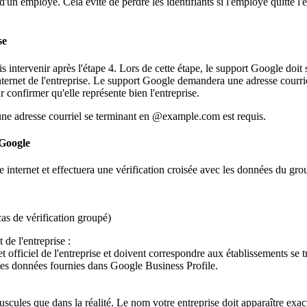
d'un employé. Cela évite de perdre les identifiants si l'employé quitte l'e
se
s intervenir après l'étape 4. Lors de cette étape, le support Google doit
internet de l'entreprise. Le support Google demandera une adresse courriel 
confirmer qu'elle représente bien l'entreprise.
 une adresse courriel se terminant en @example.com est requis.
 Google
ite internet et effectuera une vérification croisée avec les données du gr
cas de vérification groupé)
 de l'entreprise :
net officiel de l'entreprise et doivent correspondre aux établissements se 
r les données fournies dans Google Business Profile.
cules que dans la réalité. Le nom votre entreprise doit apparaître exa