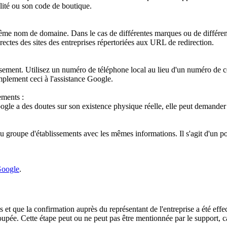
lité ou son code de boutique.
 même nom de domaine. Dans le cas de différentes marques ou de différents
ectes des sites des entreprises répertoriées aux URL de redirection.
sement. Utilisez un numéro de téléphone local au lieu d'un numéro de ce
plement ceci à l'assistance Google.
ements :
Google a des doutes sur son existence physique réelle, elle peut demande
du groupe d'établissements avec les mêmes informations. Il s'agit d'un po
 Google
.
s et que la confirmation auprès du représentant de l'entreprise a été eff
oupée. Cette étape peut ou ne peut pas être mentionnée par le support, car