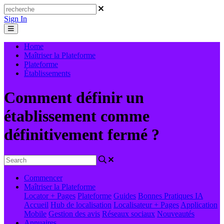
Sign In
Home
Maîtriser la Plateforme
Plateforme
Établissements
Comment définir un
établissement comme
définitivement fermé ?
Commencer
Maîtriser la Plateforme
Locator + Pages
Plateforme
Guides
Bonnes Pratiques
IA
Accueil
Hub de localisation
Localisateur + Pages
Application
Mobile
Gestion des avis
Réseaux sociaux
Nouveautés
Annuaires