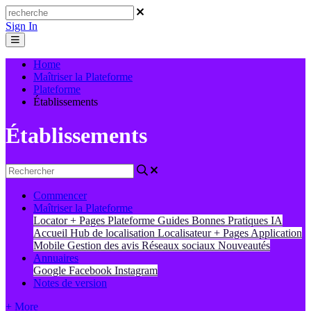
Sign In
Home
Maîtriser la Plateforme
Plateforme
Établissements
Établissements
Commencer
Maîtriser la Plateforme
Locator + Pages
Plateforme
Guides
Bonnes Pratiques
IA
Accueil
Hub de localisation
Localisateur + Pages
Application
Mobile
Gestion des avis
Réseaux sociaux
Nouveautés
Annuaires
Google
Facebook
Instagram
Notes de version
+ More