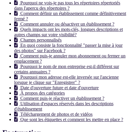
Pourquoi ne vois-je pas tous les répertoires répertoriés
dans l'aperçu des répertoires ?
Comment définir un établissement comme définitivement
fermé ?
Comment annuler ou désactiver un établissement ?
Quels impacts ont les mots-clés, longues descriptions et
autres champs sur votre visibilité?
Champs personnalisés
En quoi consiste la fonctionnalité "passer la mise à jour
des photos" sur Facebook ?
Comment puis-je annuler mon abonnement ou fermer un
emplacement ?
Pourquoi le nom de mon entreprise est-il différent sur
certains annuaires ?
Pourquoi mon adresse est-elle inversée sur l'ancienne
lorsque je clique sur "Enregistrer" ?
Date d'ouverture future et date d'ouverture
À propos des catégories
Comment puis-je réactiver un établissement ?
Utilisation d'espaces réservés dans les descriptions
d'établissement
Téléchargement de photos et de vidéos
Que sont les étiquettes et comment les mettre en place ?