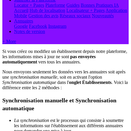
Locator + Pages
Plateforme
Guides
Bonnes Pratiques
IA
Accueil
Hub de localisation
Localisateur + Pages
Application
Mobile
Gestion des avis
Réseaux sociaux
Nouveautés
Annuaires
Google
Facebook
Instagram
Notes de version
+ More
Si vous créez ou modifiez un établissement depuis notre plateforme,
les informations mises à jour ne sont
pas envoyées
automatiquement
vers tous les annuaires.
Nous envoyons seulement les données vers les annuaires soit après
une
synchronisation manuelle
, soit en activant l'option
Synchronisation automatique
dans l'
onglet Établissements
. Voici la
différence entre les 2 méthodes :
Synchronisation manuelle et Synchronisation
automatique
La synchronisation
est le processus qui consiste à soumettre
les informations sur l'établissement aux différents annuaires
pour demander une mise à jour.