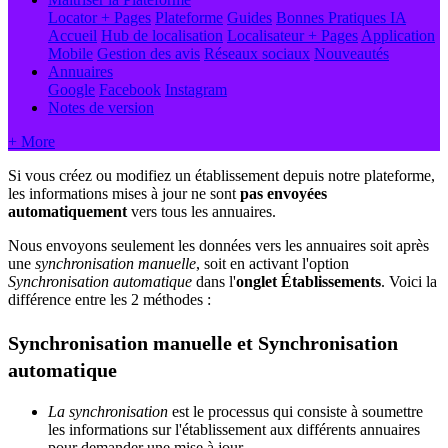
Locator + Pages
Plateforme
Guides
Bonnes Pratiques
IA
Accueil
Hub de localisation
Localisateur + Pages
Application
Mobile
Gestion des avis
Réseaux sociaux
Nouveautés
Annuaires
Google
Facebook
Instagram
Notes de version
+ More
Si vous créez ou modifiez un établissement depuis notre plateforme,
les informations mises à jour ne sont
pas envoyées
automatiquement
vers tous les annuaires.
Nous envoyons seulement les données vers les annuaires soit après
une
synchronisation manuelle
, soit en activant l'option
Synchronisation automatique
dans l'
onglet Établissements
. Voici la
différence entre les 2 méthodes :
Synchronisation manuelle et Synchronisation
automatique
La synchronisation
est le processus qui consiste à soumettre
les informations sur l'établissement aux différents annuaires
pour demander une mise à jour.