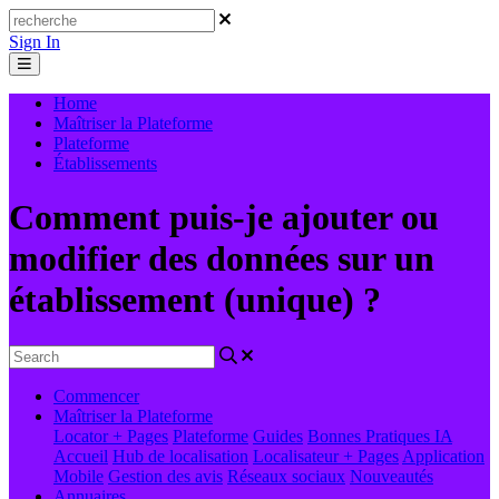
Sign In
Home
Maîtriser la Plateforme
Plateforme
Établissements
Comment puis-je ajouter ou
modifier des données sur un
établissement (unique) ?
Commencer
Maîtriser la Plateforme
Locator + Pages
Plateforme
Guides
Bonnes Pratiques
IA
Accueil
Hub de localisation
Localisateur + Pages
Application
Mobile
Gestion des avis
Réseaux sociaux
Nouveautés
Annuaires