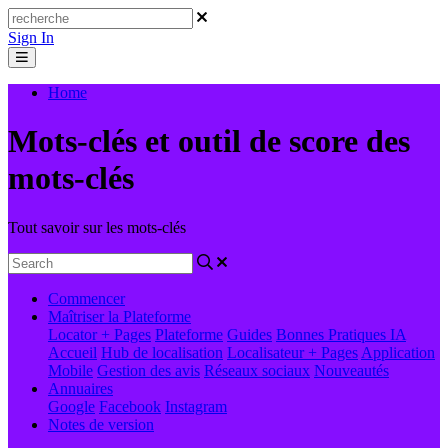
Sign In
Home
Mots-clés et outil de score des
mots-clés
Tout savoir sur les mots-clés
Commencer
Maîtriser la Plateforme
Locator + Pages
Plateforme
Guides
Bonnes Pratiques
IA
Accueil
Hub de localisation
Localisateur + Pages
Application
Mobile
Gestion des avis
Réseaux sociaux
Nouveautés
Annuaires
Google
Facebook
Instagram
Notes de version