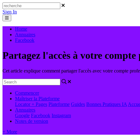
Sign In
Home
Annuaires
Facebook
Partagez l'accès à votre compte
Cet article explique comment partager l'accès avec votre compte prof
Commencer
Maîtriser la Plateforme
Locator + Pages
Plateforme
Guides
Bonnes Pratiques
IA
Accue
Annuaires
Google
Facebook
Instagram
Notes de version
+ More