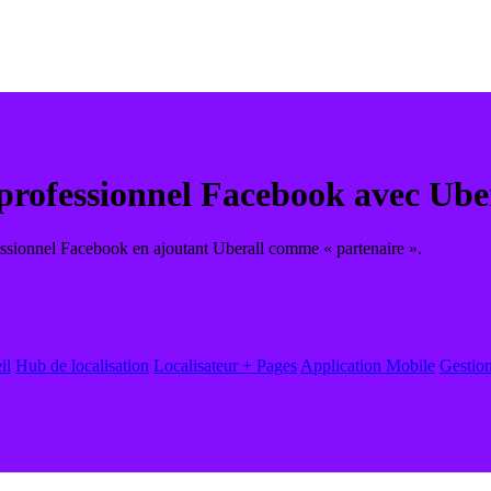
 professionnel Facebook avec Ube
essionnel Facebook en ajoutant Uberall comme « partenaire ».
il
Hub de localisation
Localisateur + Pages
Application Mobile
Gestion