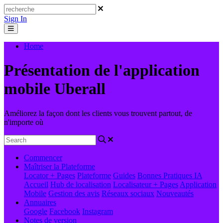
Sign In
Home
Présentation de l'application
mobile Uberall
Améliorez la façon dont les clients vous trouvent partout, de
n'importe où
Commencer
Maîtriser la Plateforme
Locator + Pages
Plateforme
Guides
Bonnes Pratiques
IA
Accueil
Hub de localisation
Localisateur + Pages
Application
Mobile
Gestion des avis
Réseaux sociaux
Nouveautés
Annuaires
Google
Facebook
Instagram
Notes de version