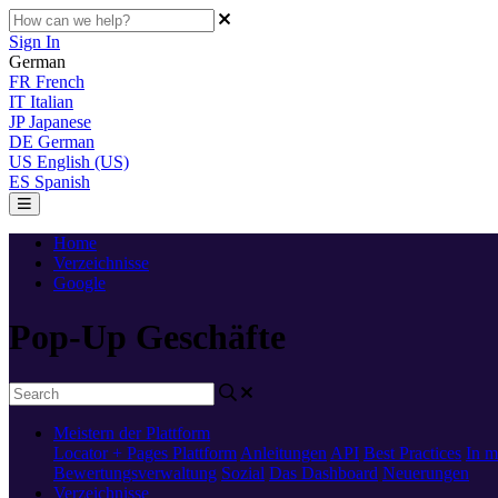
Sign In
German
FR
French
IT
Italian
JP
Japanese
DE
German
US
English (US)
ES
Spanish
Home
Verzeichnisse
Google
Pop-Up Geschäfte
Meistern der Plattform
Locator + Pages
Plattform
Anleitungen
API
Best Practices
In m
Bewertungsverwaltung
Sozial
Das Dashboard
Neuerungen
Verzeichnisse