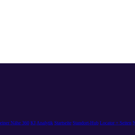
einer Nähe 360
KI
Analytik
Startseite
Standort-Hub
Locator + Seiten
N