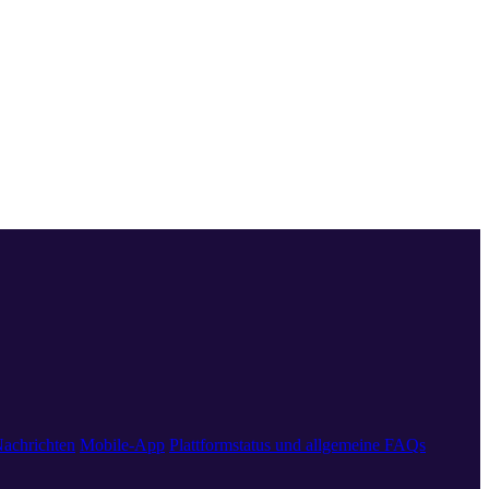
achrichten
Mobile-App
Plattformstatus und allgemeine FAQs