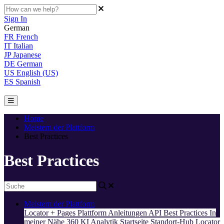
Sign In
German
FR
French
IT
Italian
JP
Japanese
DE
German
US
English (US)
ES
Spanish
Home
Meistern der Plattform
Best Practices
Best Practices
Meistern der Plattform
Locator + Pages
Plattform
Anleitungen
API
Best Practices
In
meiner Nähe 360
KI
Analytik
Startseite
Standort-Hub
Locator