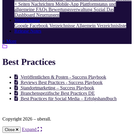
+ Seiten
Nachrichten
Mobile-App
Plattformstatus und
allgemeine FAQs
Bewertungsverwaltung
Sozial
Das
Dashboard
Neuerungen
Verzeichnisse
Google
Facebook
Verzeichnisse Allgemein
Verzeichnisliste
Release Notes
+ More
Best Practices
Veröffentlichen & Posten - Success Playbook
Reviews Best Practices - Success Playbook
Standortmarketing – Success Playbook
Branchenspezifische Best Practices DE
Best Practices für Social Media – Erfolgshandbuch
Copyright 2026 – uberall.
Expand
Close