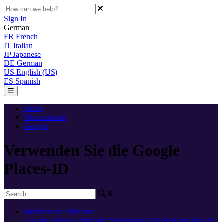
Sign In
German
FR
French
IT
Italian
JP
Japanese
DE
German
US
English (US)
ES
Spanish
Home
Verzeichnisse
Google
Verwenden Sie die Google
Places-ID
Meistern der Plattform
Locator + Pages
Plattform
Anleitungen
API
Best Practices
In