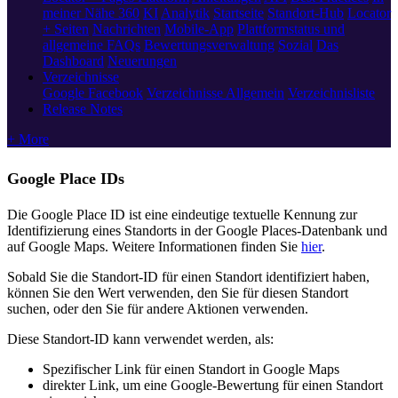
meiner Nähe 360
KI
Analytik
Startseite
Standort-Hub
Locator
+ Seiten
Nachrichten
Mobile-App
Plattformstatus und
allgemeine FAQs
Bewertungsverwaltung
Sozial
Das
Dashboard
Neuerungen
Verzeichnisse
Google
Facebook
Verzeichnisse Allgemein
Verzeichnisliste
Release Notes
+ More
Google Place IDs
Die Google Place ID ist eine eindeutige textuelle Kennung zur
Identifizierung eines Standorts in der Google Places-Datenbank und
auf Google Maps. Weitere Informationen finden Sie
hier
.
Sobald Sie die Standort-ID für einen Standort identifiziert haben,
können Sie den Wert verwenden, den Sie für diesen Standort
suchen, oder den Sie für andere Aktionen verwenden.
Diese Standort-ID kann verwendet werden, als:
Spezifischer Link für einen Standort in Google Maps
direkter Link, um eine Google-Bewertung für einen Standort