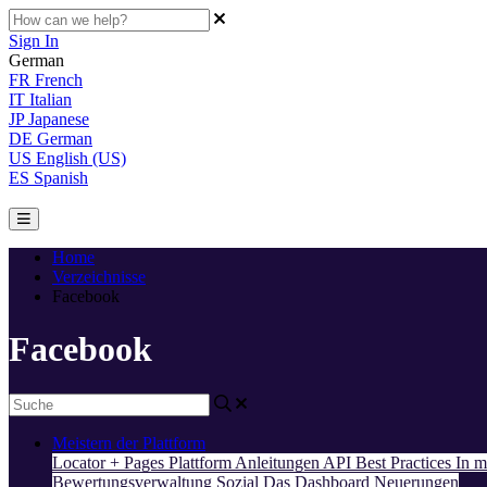
Sign In
German
FR
French
IT
Italian
JP
Japanese
DE
German
US
English (US)
ES
Spanish
Home
Verzeichnisse
Facebook
Facebook
Meistern der Plattform
Locator + Pages
Plattform
Anleitungen
API
Best Practices
In m
Bewertungsverwaltung
Sozial
Das Dashboard
Neuerungen