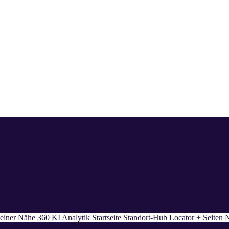
einer Nähe 360
KI
Analytik
Startseite
Standort-Hub
Locator + Seiten
N