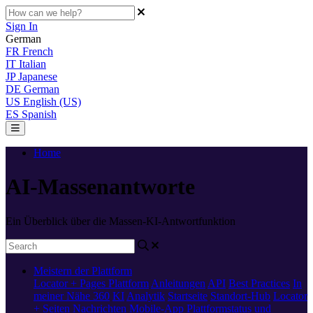
Sign In
German
FR
French
IT
Italian
JP
Japanese
DE
German
US
English (US)
ES
Spanish
Home
AI-Massenantworte
Ein Überblick über die Massen-KI-Antwortfunktion
Meistern der Plattform
Locator + Pages
Plattform
Anleitungen
API
Best Practices
In
meiner Nähe 360
KI
Analytik
Startseite
Standort-Hub
Locator
+ Seiten
Nachrichten
Mobile-App
Plattformstatus und