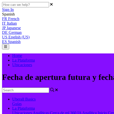
Sign In
Spanish
FR
French
IT
Italian
JP
Japanese
DE
German
US
English (US)
ES
Spanish
Home
La Plataforma
Ubicaciones
Fecha de apertura futura y fech
Uberall Basics
Guías
La Plataforma
Ubicaciones
Analíticas
Cerca de mí 360
IA
Analítica
Inicio
Cen