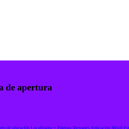
a de apertura
tro de ubicación
Localizador + Páginas
Mensajes
Aplicación Móvil
Es