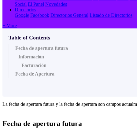
Social
El Panel
Novedades
Directorios
Google
Facebook
Directorios General
Listado de Directorios
+ More
Table of Contents
Fecha de apertura futura
Información
Facturación
Fecha de Apertura
La fecha de apertura futura y la fecha de apertura son campos actualm
Fecha de apertura futura