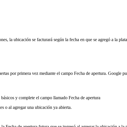
s, la ubicación se facturará según la fecha en que se agregó a la plata
uertas por primera vez mediante el campo Fecha de apertura. Google pue
s básicos y complete el campo llamado Fecha de apertura
es o al agregar una ubicación ya abierta.
 la Fecha de apertura futura que se ingresó al agregar la ubicación a la