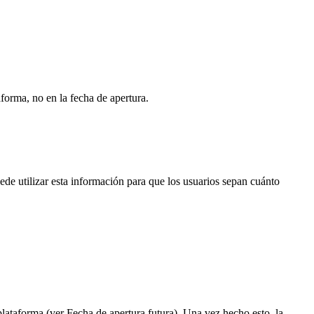
forma, no en la fecha de apertura.
de utilizar esta información para que los usuarios sepan cuánto
 plataforma (ver Fecha de apertura futura). Una vez hecho esto, la