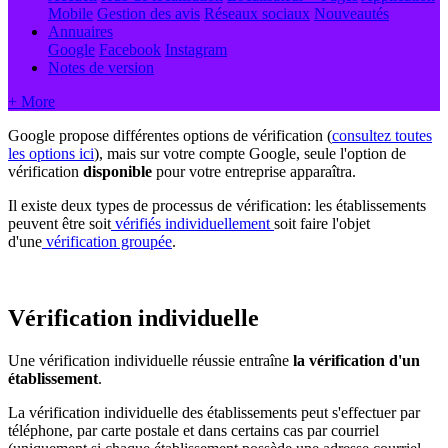
Mobile
Gestion des avis
Réseaux sociaux
Nouveautés
Annuaires
Google
Facebook
Instagram
Notes de version
+ More
Google propose différentes options de vérification (
consultez toutes
les options ici
), mais sur votre compte Google, seule l'option de
vérification
disponible
pour votre entreprise apparaîtra.
Il existe deux types de processus de vérification: les établissements
peuvent être soit
vérifiés individuellement
soit faire l'objet
d'une
vérification groupée
.
Vérification individuelle
Une vérification individuelle réussie entraîne
la vérification d'un
établissement
.
La vérification individuelle des établissements peut s'effectuer par
téléphone, par carte postale et dans certains cas par courriel