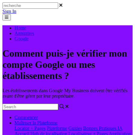
Sign In
Home
Annuaires
Google
Comment puis-je vérifier mon
compte Google ou mes
établissements ?
Les établissements dans Google My Business doivent être vérifiés
avant d'être gérer par leur propriétaire.
Commencer
Maîtriser la Plateforme
Locator + Pages
Plateforme
Guides
Bonnes Pratiques
IA
Accueil
Hub de localisation
Localisateur + Pages
Application