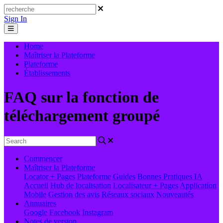
Sign In
Home
Maîtriser la Plateforme
Plateforme
Établissements
FAQ sur la fonction de
téléchargement groupé
Commencer
Maîtriser la Plateforme
Locator + Pages
Plateforme
Guides
Bonnes Pratiques
IA
Accueil
Hub de localisation
Localisateur + Pages
Application
Mobile
Gestion des avis
Réseaux sociaux
Nouveautés
Annuaires
Google
Facebook
Instagram
Notes de version