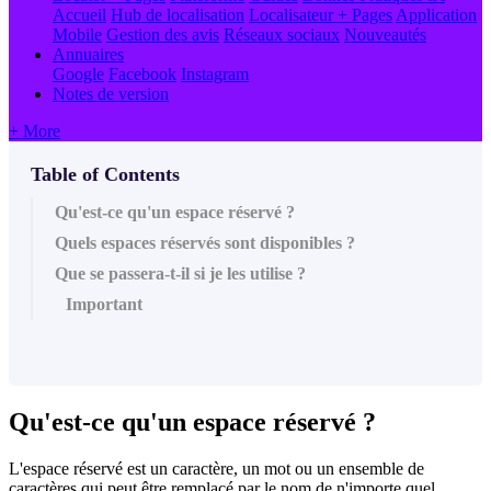
Accueil
Hub de localisation
Localisateur + Pages
Application
Mobile
Gestion des avis
Réseaux sociaux
Nouveautés
Annuaires
Google
Facebook
Instagram
Notes de version
+ More
Table of Contents
Qu'est-ce qu'un espace réservé ?
Quels espaces réservés sont disponibles ?
Que se passera-t-il si je les utilise ?
Important
Qu'est-ce qu'un espace réservé ?
L'espace réservé est un caractère, un mot ou un ensemble de
caractères qui peut être remplacé par le nom de n'importe quel