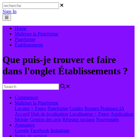
Sign In
Home
Maîtriser la Plateforme
Plateforme
Établissements
Que puis-je trouver et faire
dans l'onglet Établissements ?
Commencer
Maîtriser la Plateforme
Locator + Pages
Plateforme
Guides
Bonnes Pratiques
IA
Accueil
Hub de localisation
Localisateur + Pages
Application
Mobile
Gestion des avis
Réseaux sociaux
Nouveautés
Annuaires
Google
Facebook
Instagram
Notes de version