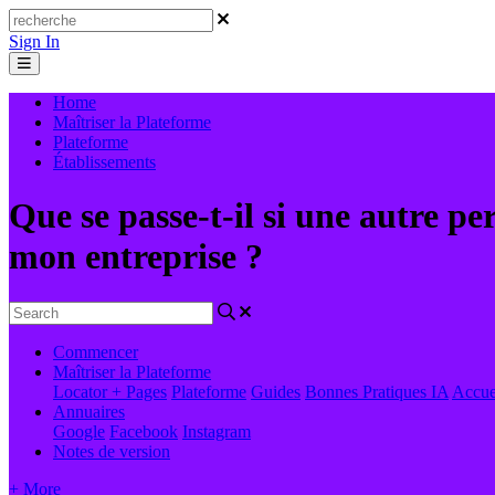
Sign In
Home
Maîtriser la Plateforme
Plateforme
Établissements
Que se passe-t-il si une autre p
mon entreprise ?
Commencer
Maîtriser la Plateforme
Locator + Pages
Plateforme
Guides
Bonnes Pratiques
IA
Accue
Annuaires
Google
Facebook
Instagram
Notes de version
+ More