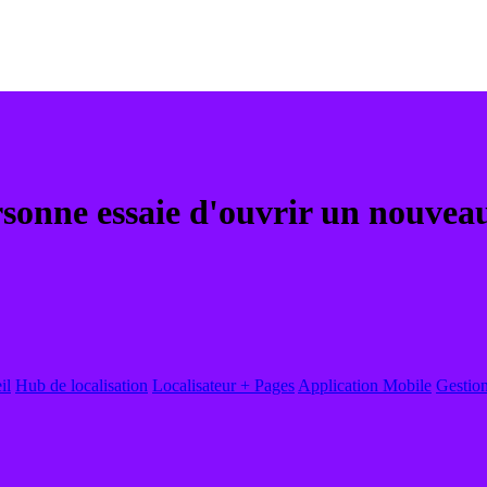
ersonne essaie d'ouvrir un nouveau
il
Hub de localisation
Localisateur + Pages
Application Mobile
Gestion