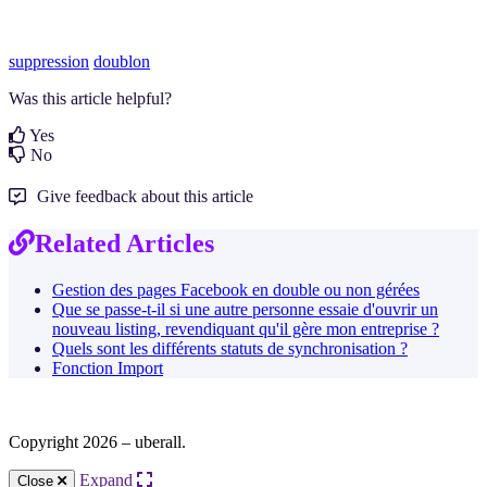
suppression
doublon
Was this article helpful?
Yes
No
Give feedback about this article
Related Articles
Gestion des pages Facebook en double ou non gérées
Que se passe-t-il si une autre personne essaie d'ouvrir un
nouveau listing, revendiquant qu'il gère mon entreprise ?
Quels sont les différents statuts de synchronisation ?
Fonction Import
Copyright 2026 – uberall.
Expand
Close