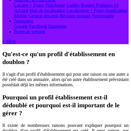
Locator + Pages
Plateforme
Guides
Bonnes Pratiques
IA
Accueil
Hub de localisation
Localisateur + Pages
Application
Mobile
Gestion des avis
Réseaux sociaux
Nouveautés
Annuaires
Google
Facebook
Instagram
Notes de version
+ More
Qu'est-ce qu'un profil d'établissement en
doublon ?
Il s'agit d'un profil d'établissement qui pour une raison ou une autre a
été créé dans un annuaire, alors qu'un autre établissement préexistant
possédait déjà les mêmes informations.
Pourquoi un profil établissement est-il
dédoublé et pourquoi est-il important de le
gérer ?
Il existe de nombreuses raisons pouvant expliquer pourquoi un
doublon d'un profil d'établissement est créé. Il peut arriver, par