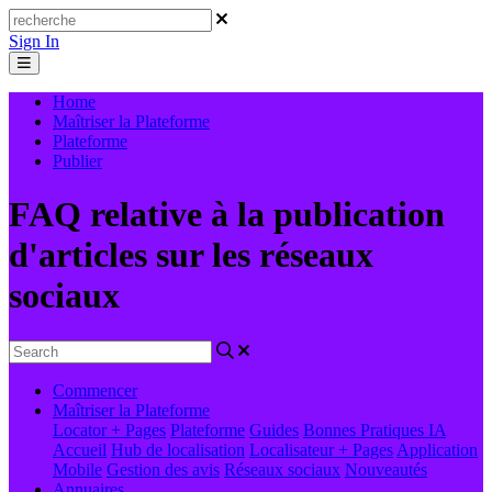
Sign In
Home
Maîtriser la Plateforme
Plateforme
Publier
FAQ relative à la publication
d'articles sur les réseaux
sociaux
Commencer
Maîtriser la Plateforme
Locator + Pages
Plateforme
Guides
Bonnes Pratiques
IA
Accueil
Hub de localisation
Localisateur + Pages
Application
Mobile
Gestion des avis
Réseaux sociaux
Nouveautés
Annuaires