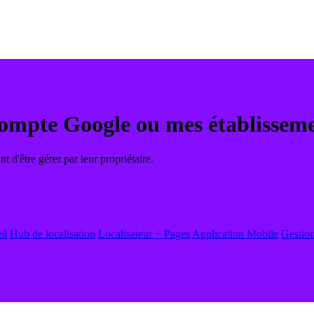
ompte Google ou mes établisseme
 d'être gérer par leur propriétaire.
il
Hub de localisation
Localisateur + Pages
Application Mobile
Gestion