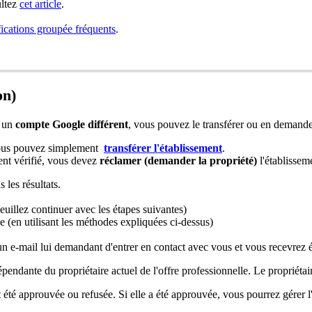
ultez
cet article
.
fications groupée fréquents
.
on)
r un
compte Google différent
, vous pouvez le transférer ou en demander
vous pouvez simplement
transférer l'établissement
.
ent vérifié, vous devez
réclamer
(
demander la propriété)
l'établissem
 les résultats.
veuillez continuer avec les étapes suivantes)
 (en utilisant les méthodes expliquées ci-dessus)
a un e-mail lui demandant d'entrer en contact avec vous et vous recevrez
dépendante du propriétaire actuel de l'offre professionnelle. Le propriét
té approuvée ou refusée. Si elle a été approuvée, vous pourrez gérer l'o