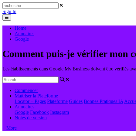
Sign In
Home
Annuaires
Google
Comment puis-je vérifier mon c
Les établissements dans Google My Business doivent être vérifiés avant
Commencer
Maîtriser la Plateforme
Locator + Pages
Plateforme
Guides
Bonnes Pratiques
IA
Accue
Annuaires
Google
Facebook
Instagram
Notes de version
+ More