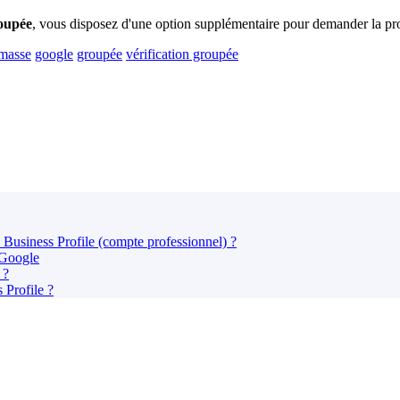
roupée
, vous disposez d'une option supplémentaire pour demander la prop
masse
google
groupée
vérification groupée
Business Profile (compte professionnel) ?
r Google
 ?
 Profile ?