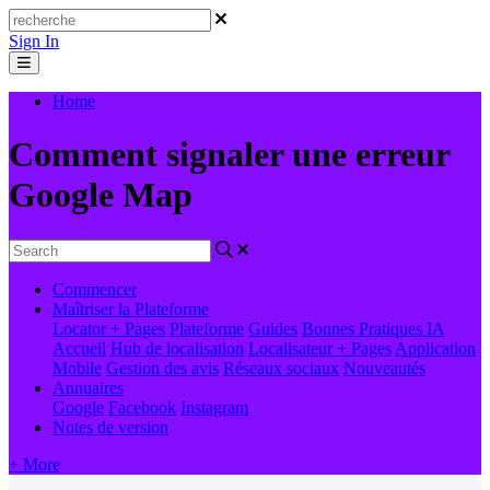
Sign In
Home
Comment signaler une erreur
Google Map
Commencer
Maîtriser la Plateforme
Locator + Pages
Plateforme
Guides
Bonnes Pratiques
IA
Accueil
Hub de localisation
Localisateur + Pages
Application
Mobile
Gestion des avis
Réseaux sociaux
Nouveautés
Annuaires
Google
Facebook
Instagram
Notes de version
+ More