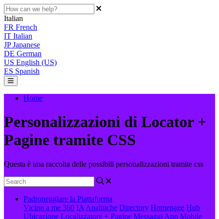
Italian
FR
French
IT
Italian
JP
Japanese
DE
German
US
English (US)
ES
Spanish
Home
Personalizzazioni di Locator +
Pagine tramite CSS
Questa è una raccolta delle possibili personalizzazioni tramite css
Padroneggiare la Piattaforma
Vicino a me 360
IA
Analitiche
Directory
Homepage
Hub
Ubicazione
Localizzatore + Pagine
Messaggi
App Mobile