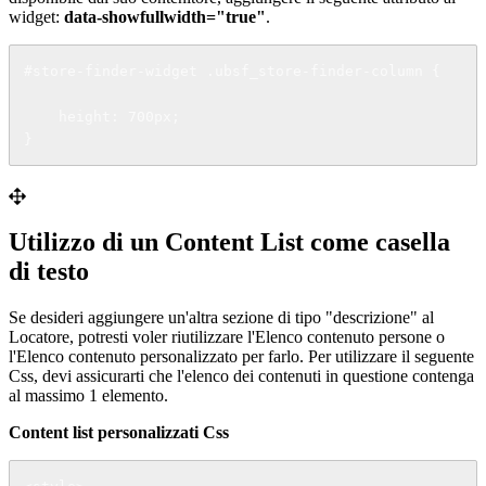
widget:
data-showfullwidth="true"
.
#store-finder-widget .ubsf_store-finder-column {

    height: 700px;

}
Utilizzo di un Content List come casella
di testo
Se desideri aggiungere un'altra sezione di tipo "descrizione" al
Locatore, potresti voler riutilizzare l'Elenco contenuto persone o
l'Elenco contenuto personalizzato per farlo. Per utilizzare il seguente
Css, devi assicurarti che l'elenco dei contenuti in questione contenga
al massimo 1 elemento.
Content list personalizzati Css