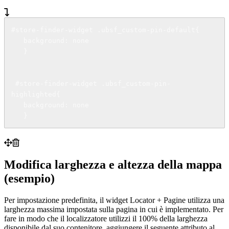
#store-finder-widget .ubsf_custom-pin-default{

   background: none

   }

 #store-finder-widget .ubsf_custom-pin-
highlighted{

   background: none

   }
Modifica larghezza e altezza della mappa
(esempio)
Per impostazione predefinita, il widget Locator + Pagine utilizza una
larghezza massima impostata sulla pagina in cui è implementato. Per
fare in modo che il localizzatore utilizzi il 100% della larghezza
disponibile dal suo contenitore, aggiungere il seguente attributo al