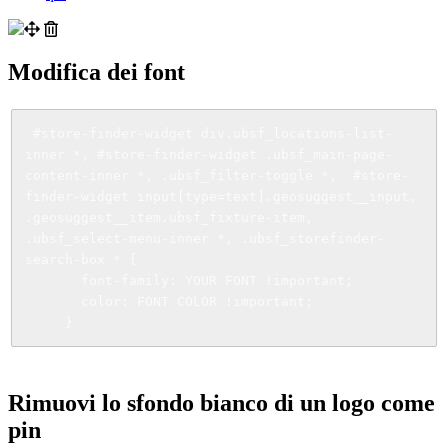
Modifica dei font
 #store-finder-widget div.ubsf_locations-list-
inner *, #store-finder-widget .ubsf_main-page-
content-inner *, .ubsf_filter-toggle *,  #store-
finder-widget input[type=text].geosuggest__input, 
.geosuggest__item.ubsf_fixture-item, 
.ubsf_select-menu-inner *, .ubsf_storefinder-
search-box * {

       font-family: YOUR FONT !important;

       color: FONT COLOR !important;

     }
Rimuovi lo sfondo bianco di un logo come
pin