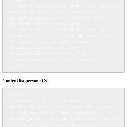
<style>

    .ubsf_content-list-item.ubsf_customitems-list-
item.ubsf_has-photo, .ubsf_content-list-
item.ubsf_customitems-list-item{width:unset 
!important; flex:auto !important;}

    .ubsf_content-list-item.ubsf_customitems-list-
item.ubsf_has-photo > .description.ubsf_content-
list-item-description, .ubsf_content-list-
item.ubsf_customitems-list-item > 
.description.ubsf_content-list-item-
description{max-height: unset !important;}

</style>
Content list persone Css
<style>

    .ubsf_content-list-item.ubsf_person-
item.ubsf_has-photo > .description.ubsf_content-
list-item-description, .ubsf_content-list-
item.ubsf_person-item > .description.ubsf_content-
list-item-description{max-height: unset 