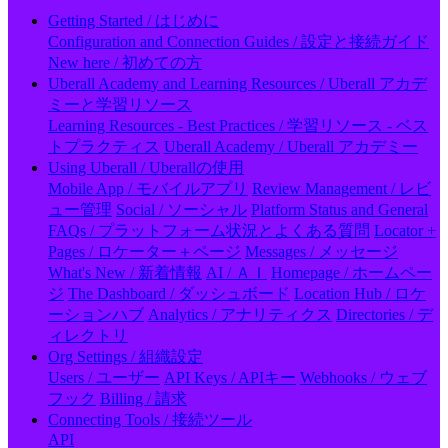
Getting Started / はじめに
Configuration and Connection Guides / 設定と接続ガイド
New here / 初めての方
Uberall Academy and Learning Resources / Uberall アカデ
ミーと学習リソース
Learning Resources - Best Practices / 学習リソース - ベス
トプラクティス
Uberall Academy / Uberall アカデミー
Using Uberall / Uberallの使用
Mobile App / モバイルアプリ
Review Management / レビ
ュー管理
Social / ソーシャル
Platform Status and General
FAQs / プラットフォーム状況とよくある質問
Locator +
Pages / ロケーター＋ページ
Messages / メッセージ
What's New / 新着情報
AI / ＡＩ
Homepage / ホームペー
ジ
The Dashboard / ダッシュボード
Location Hub / ロケ
ーションハブ
Analytics / アナリティクス
Directories / デ
ィレクトリ
Org Settings / 組織設定
Users / ユーザー
API Keys / APIキー
Webhooks / ウェブ
フック
Billing / 請求
Connecting Tools / 接続ツール
API