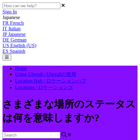
Sign In
Japanese
FR
French
IT
Italian
JP
Japanese
DE
German
US
English (US)
ES
Spanish
Home
Using Uberall / Uberallの使用
Location Hub / ロケーションハブ
Locations / ロケーションズ
さまざまな場所のステータス
は何を意味しますか?