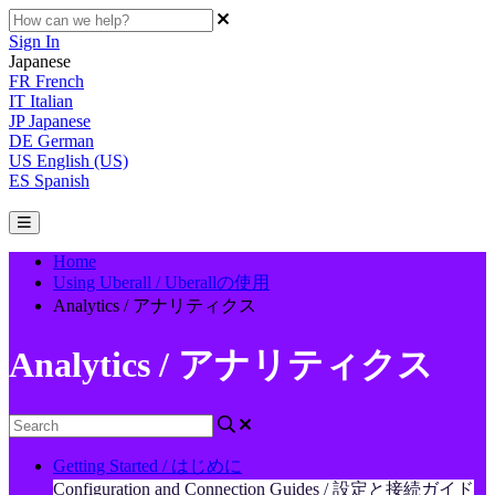
Sign In
Japanese
FR
French
IT
Italian
JP
Japanese
DE
German
US
English (US)
ES
Spanish
Home
Using Uberall / Uberallの使用
Analytics / アナリティクス
Analytics / アナリティクス
Getting Started / はじめに
Configuration and Connection Guides / 設定と接続ガイド