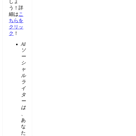
しょ
う！詳
細は
こ
ちらを
クリッ
ク
！
AI
ソ
ー
シ
ャ
ル
ラ
イ
タ
ー
は
、
あ
な
た