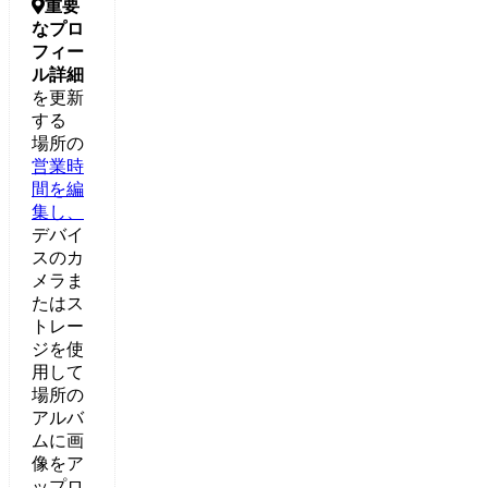

重要
な
プロ
フィー
ル詳細
を更新
する
場所の
営業時
間を編
集し、
デバイ
スのカ
メラま
たはス
トレー
ジを使
用して
場所の
アルバ
ムに画
像をア
ップロ