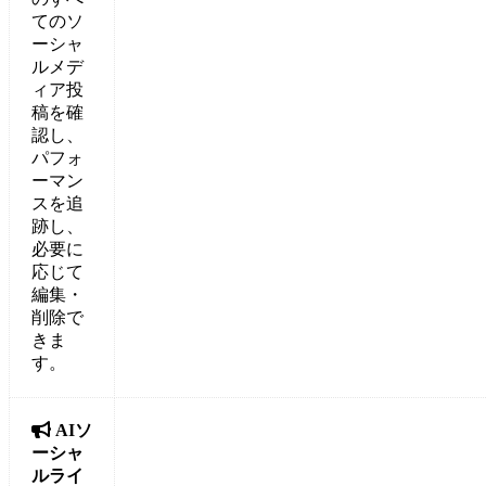
てのソ
ーシャ
ルメデ
ィア投
稿を確
認し、
パフォ
ーマン
スを追
跡し、
必要に
応じて
編集・
削除で
きま
す。

AIソ
ーシャ
ルライ