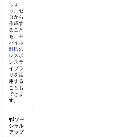
しょ
う。ゼ
ロから
作成す
ること
も、モ
バイル
対応
の
レスポ
ンスラ
イブラ
リを活
用する
ことも
できま
す。

ソー
シャル
アップ