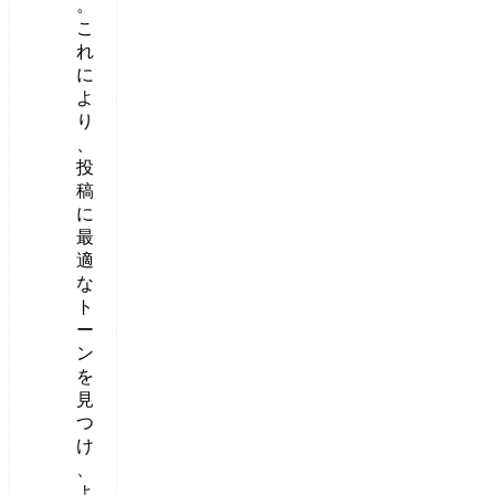
。
こ
れ
に
よ
り
、
投
稿
に
最
適
な
ト
ー
ン
を
見
つ
け
、
よ