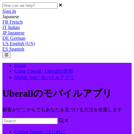
Sign In
Japanese
FR
French
IT
Italian
JP
Japanese
DE
German
US
English (US)
ES
Spanish
Home
Using Uberall / Uberallの使用
Mobile App / モバイルアプリ
Uberallのモバイルアプリ
顧客がどこからでもあなたを見つける方法を改善します
Getting Started / はじめに