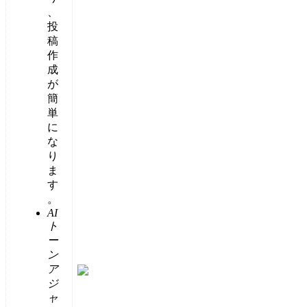
、
投
稿
作
成
が
簡
単
に
な
り
ま
す
。
AI
ト
ー
ン
ア
ジ
ャ