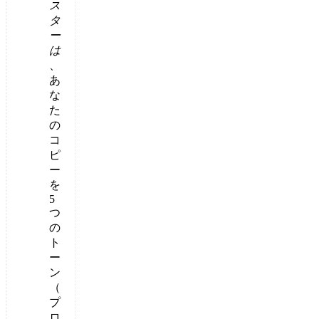
ス
タ
ー
は
、
あ
な
た
の
コ
ピ
ー
を
5
つ
の
ト
ー
ン
（
プ
ロ