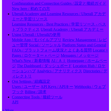
Configuration and Connection Guides / 設定と接続ガイド
New here / 初めての方
Uberall Academy and Learning Resources / Uberall アカデ
ミーと学習リソース
Learning Resources - Best Practices / 学習リソース - ベス
トプラクティス
Uberall Academy / Uberall アカデミー
Using Uberall / Uberallの使用
Mobile App / モバイルアプリ
Review Management / レビ
ュー管理
Social / ソーシャル
Platform Status and General
FAQs / プラットフォーム状況とよくある質問
Locator +
Pages / ロケーター＋ページ
Messages / メッセージ
What's New / 新着情報
AI / ＡＩ
Homepage / ホームペー
ジ
The Dashboard / ダッシュボード
Location Hub / ロケ
ーションハブ
Analytics / アナリティクス
Directories / デ
ィレクトリ
Org Settings / 組織設定
Users / ユーザー
API Keys / APIキー
Webhooks / ウェブ
フック
Billing / 請求
Connecting Tools / 接続ツール
API
+ More