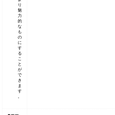
り
魅
力
的
な
も
の
に
す
る
こ
と
が
で
き
ま
す
。