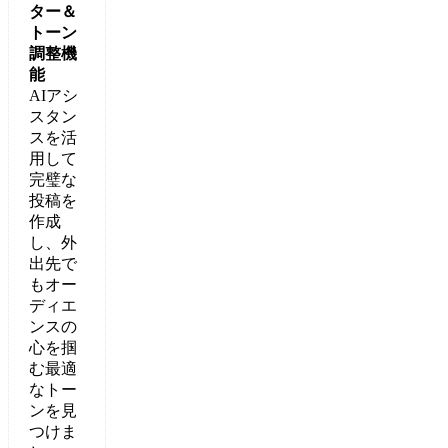
ター＆
トーン
調整機
能
AIアシ
スタン
スを活
用して
完璧な
投稿を
作成
し、外
出先で
もオー
ディエ
ンスの
心を掴
む最適
なトー
ンを見
つけま