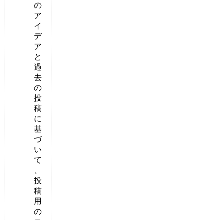
の
ア
イ
デ
ア
と
過
去
の
投
稿
に
基
づ
い
て
、
投
稿
用
の