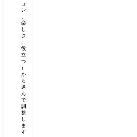
ョ
ン
、
楽
し
さ
、
役
立
つ
）
か
ら
選
ん
で
調
整
し
ま
す