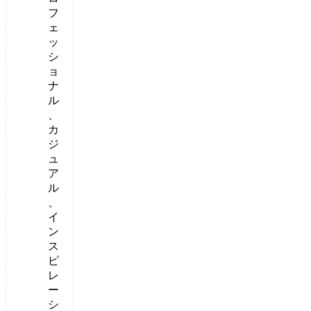
フ
ェ
ッ
シ
ョ
ナ
ル
、
カ
ジ
ュ
ア
ル
、
イ
ン
ス
ピ
レ
ー
シ