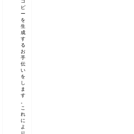
コ
ピ
ー
を
生
成
す
る
お
手
伝
い
を
し
ま
す
。
こ
れ
に
よ
り