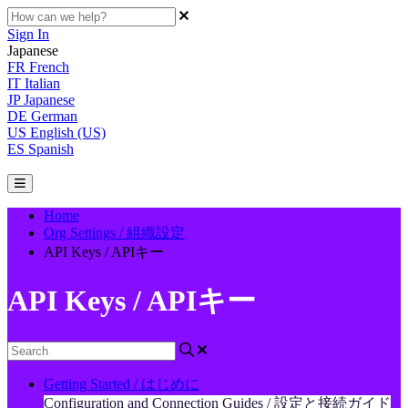
Sign In
Japanese
FR
French
IT
Italian
JP
Japanese
DE
German
US
English (US)
ES
Spanish
Home
Org Settings / 組織設定
API Keys / APIキー
API Keys / APIキー
Getting Started / はじめに
Configuration and Connection Guides / 設定と接続ガイド