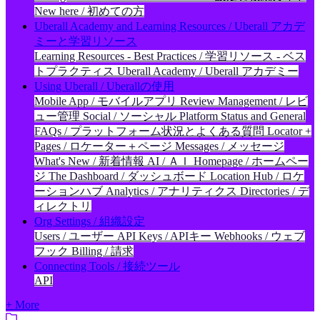
New here / 初めての方
Uberall Academy and Learning Resources / Uberall アカデ
ミーと学習リソース
Learning Resources - Best Practices / 学習リソース - ベス
トプラクティス
Uberall Academy / Uberall アカデミー
Using Uberall / Uberallの使用
Mobile App / モバイルアプリ
Review Management / レビ
ュー管理
Social / ソーシャル
Platform Status and General
FAQs / プラットフォーム状況とよくある質問
Locator +
Pages / ロケーター＋ページ
Messages / メッセージ
What's New / 新着情報
AI / ＡＩ
Homepage / ホームペー
ジ
The Dashboard / ダッシュボード
Location Hub / ロケ
ーションハブ
Analytics / アナリティクス
Directories / デ
ィレクトリ
Org Settings / 組織設定
Users / ユーザー
API Keys / APIキー
Webhooks / ウェブ
フック
Billing / 請求
Connecting Tools / 接続ツール
API
+ More