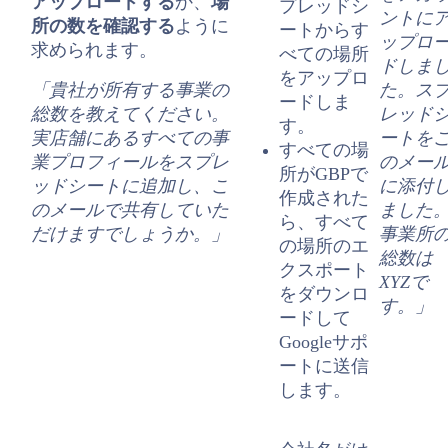
アップロードする
か、
場
プレッドシ
ントに
所の数を確認する
ように
ートからす
ップロ
求められます。
べての場所
ドしま
をアップロ
「貴社が所有する事業の
た。ス
ードしま
総数を教えてください。
レッド
す。
実店舗にあるすべての事
ートを
すべての場
業プロフィールをスプレ
のメー
所がGBPで
ッドシートに追加し、こ
に添付
作成された
のメールで共有していた
ました
ら、すべて
だけますでしょうか。」
事業所
の場所のエ
総数は
クスポート
XYZで
をダウンロ
す。」
ードして
Googleサポ
ートに送信
します。