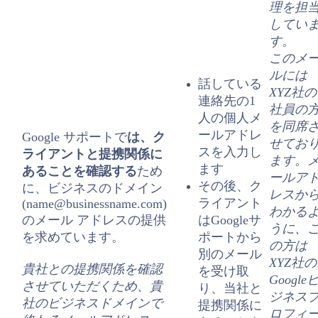
理を担
してい
す。
このメ
ルには
話している
XYZ社の
連絡先の1
社員の
人の個人メ
を同席
ールアドレ
Google サポートで
は、ク
せてお
スを入力し
ライアントと提携関係に
ます。
ます
あることを確認する
ため
ールア
その後、ク
に、ビジネスのドメイン
レスか
ライアント
(name@businessname.com)
わかる
のメール アドレスの提供
はGoogleサ
うに、
を求めています。
ポートから
の方は
別のメール
XYZ社の
貴社との提携関係を確認
を受け取
Google
させていただくため、貴
り、当社と
ジネス
社のビジネスドメインで
提携関係に
ロフィ