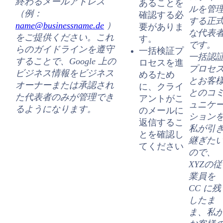
終わるメールアドレス
あることを
ルを管
（例：
確認する必
する正
name@businessname.de
）
要がありま
な代表
をご提供ください。これ
す。
です。
らのガイドラインを遵守
一括検証プ
一括認
することで、Google 上の
ロセスを進
プロセ
ビジネス情報をビジネス
めるため
とお客
オーナーまたは承認され
に、クライ
とのコ
た代表者のみが管理でき
アントがこ
ュニケ
るようになります。
のメールに
ション
返信するこ
私が引
とを確認し
継ぎた
てください
ので、
XYZ
の従
業員を
CC に残
したま
ま、私