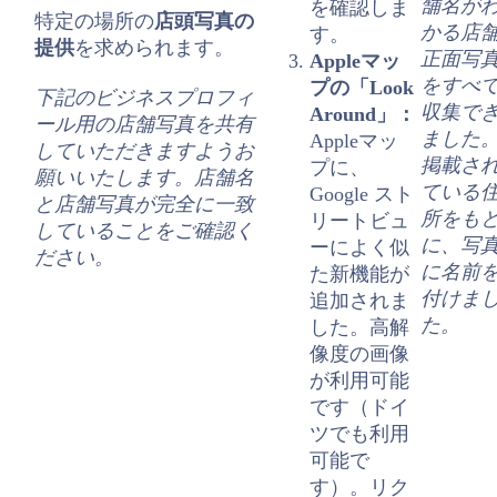
舗名が
を確認しま
特定の場所の
店頭写真の
かる店
す。
提供
を求められます。
正面写
Appleマッ
をすべ
プの「Look
下記のビジネスプロフィ
収集で
Around」：
ール用の店舗写真を共有
ました
Appleマッ
していただきますようお
掲載さ
プに、
願いいたします。店舗名
ている
Google
スト
と店舗写真が完全に一致
所をも
リートビュ
していることをご確認く
に、写
ー
によく似
ださい。
に名前
た新機能が
付けま
追加されま
た。
した。高解
像度の画像
が利用可能
です（ドイ
ツでも利用
可能で
す）。リク