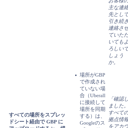
お客様
主な連
先とし
引き続
連絡さ
ていた
いても
ろしい
しょう
か。
場所がGBP
で作成され
ていない場
合（Uberall
「確認
に接続して
ました
場所を同期
すべて
すべての場所をスプレッ
する）は、
拠点情
ドシート経由で GBP に
Googleのス
をアカ