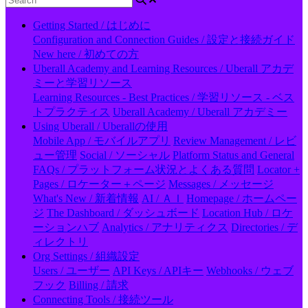
Getting Started / はじめに
Configuration and Connection Guides / 設定と接続ガイド
New here / 初めての方
Uberall Academy and Learning Resources / Uberall アカデ
ミーと学習リソース
Learning Resources - Best Practices / 学習リソース - ベス
トプラクティス
Uberall Academy / Uberall アカデミー
Using Uberall / Uberallの使用
Mobile App / モバイルアプリ
Review Management / レビ
ュー管理
Social / ソーシャル
Platform Status and General
FAQs / プラットフォーム状況とよくある質問
Locator +
Pages / ロケーター＋ページ
Messages / メッセージ
What's New / 新着情報
AI / ＡＩ
Homepage / ホームペー
ジ
The Dashboard / ダッシュボード
Location Hub / ロケ
ーションハブ
Analytics / アナリティクス
Directories / デ
ィレクトリ
Org Settings / 組織設定
Users / ユーザー
API Keys / APIキー
Webhooks / ウェブ
フック
Billing / 請求
Connecting Tools / 接続ツール