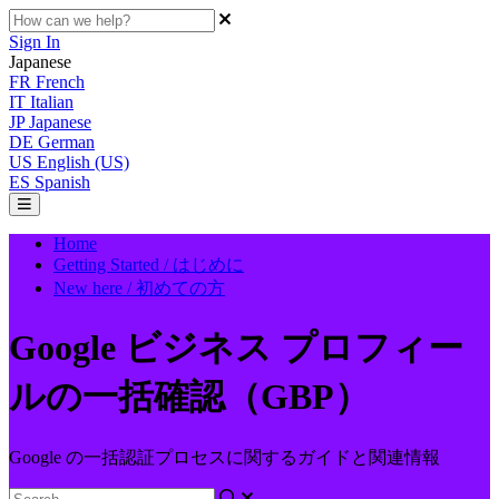
Sign In
Japanese
FR
French
IT
Italian
JP
Japanese
DE
German
US
English (US)
ES
Spanish
Home
Getting Started / はじめに
New here / 初めての方
Google ビジネス プロフィー
ルの一括確認（GBP）
Google の一括認証プロセスに関するガイドと関連情報