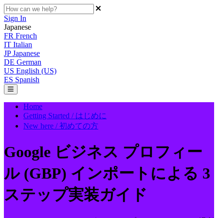
Sign In
Japanese
FR
French
IT
Italian
JP
Japanese
DE
German
US
English (US)
ES
Spanish
Home
Getting Started / はじめに
New here / 初めての方
Google ビジネス プロフィー
ル (GBP) インポートによる 3
ステップ実装ガイド