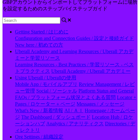
GBPアカウントからインポートしてプラットフォームに場所
を設定するためのステップバイステップガイド
Getting Started / はじめに
Configuration and Connection Guides / 設定と接続ガイド
New here / 初めての方
Uberall Academy and Learning Resources / Uberall アカデ
ミーと学習リソース
Learning Resources - Best Practices / 学習リソース - ベス
トプラクティス
Uberall Academy / Uberall アカデミー
Using Uberall / Uberallの使用
Mobile App / モバイルアプリ
Review Management / レビ
ュー管理
Social / ソーシャル
Platform Status and General
FAQs / プラットフォーム状況とよくある質問
Locator +
Pages / ロケーター＋ページ
Messages / メッセージ
What's New / 新着情報
AI / ＡＩ
Homepage / ホームペー
ジ
The Dashboard / ダッシュボード
Location Hub / ロケ
ーションハブ
Analytics / アナリティクス
Directories / デ
ィレクトリ
Org Settings / 組織設定