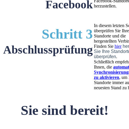
Facebook
Facebook-Standort
herzustellen.
In diesem letzten Sc
Schritt 3
überprüfen Sie Ihre
Standorte und die
hergestellten Verb
Abschlussprüfung
Finden Sie
hier
he
Sie Ihre Standor
überprüfen
.
Schließlich empfeh
Ihnen, die
automat
Synchronisierung
zu aktivieren
, um 
Standorte immer a
neuesten Stand zu 
Sie sind bereit!