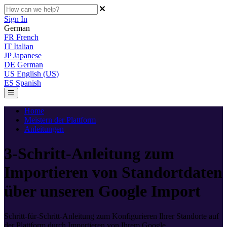
Sign In
German
FR
French
IT
Italian
JP
Japanese
DE
German
US
English (US)
ES
Spanish
Home
Meistern der Plattform
Anleitungen
3-Schritt-Anleitung zum
Importieren von Standortdaten
über unseren Google Import
Schritt-für-Schritt-Anleitung zum Konfigurieren Ihrer Standorte auf
der Plattform durch Importieren von Ihrem Google