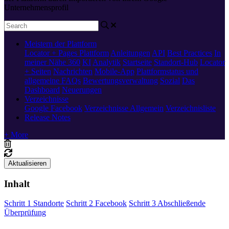
Unternehmensprofil
Meistern der Plattform
Locator + Pages
Plattform
Anleitungen
API
Best Practices
In
meiner Nähe 360
KI
Analytik
Startseite
Standort-Hub
Locator
+ Seiten
Nachrichten
Mobile-App
Plattformstatus und
allgemeine FAQs
Bewertungsverwaltung
Sozial
Das
Dashboard
Neuerungen
Verzeichnisse
Google
Facebook
Verzeichnisse Allgemein
Verzeichnisliste
Release Notes
+ More
Aktualisieren
Inhalt
Schritt 1 Standorte
Schritt 2 Facebook
Schritt 3 Abschließende
Überprüfung