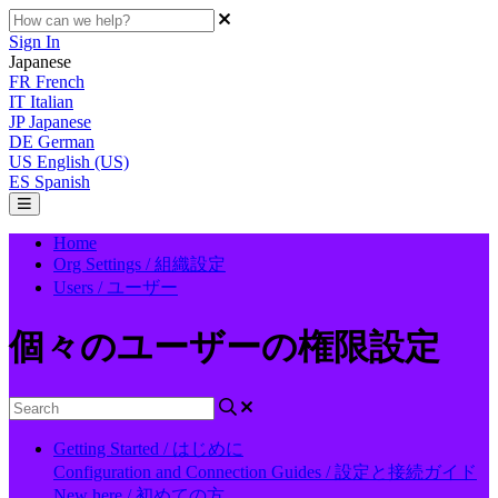
Sign In
Japanese
FR
French
IT
Italian
JP
Japanese
DE
German
US
English (US)
ES
Spanish
Home
Org Settings / 組織設定
Users / ユーザー
個々のユーザーの権限設定
Getting Started / はじめに
Configuration and Connection Guides / 設定と接続ガイド
New here / 初めての方