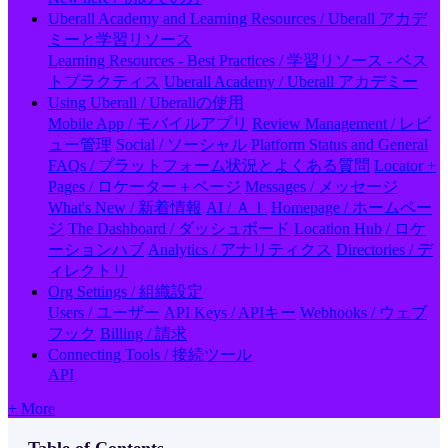
Uberall Academy and Learning Resources / Uberall アカデ
ミーと学習リソース
Learning Resources - Best Practices / 学習リソース - ベス
トプラクティス
Uberall Academy / Uberall アカデミー
Using Uberall / Uberallの使用
Mobile App / モバイルアプリ
Review Management / レビ
ュー管理
Social / ソーシャル
Platform Status and General
FAQs / プラットフォーム状況とよくある質問
Locator +
Pages / ロケーター＋ページ
Messages / メッセージ
What's New / 新着情報
AI / ＡＩ
Homepage / ホームペー
ジ
The Dashboard / ダッシュボード
Location Hub / ロケ
ーションハブ
Analytics / アナリティクス
Directories / デ
ィレクトリ
Org Settings / 組織設定
Users / ユーザー
API Keys / APIキー
Webhooks / ウェブ
フック
Billing / 請求
Connecting Tools / 接続ツール
API
+ More
Table of Contents