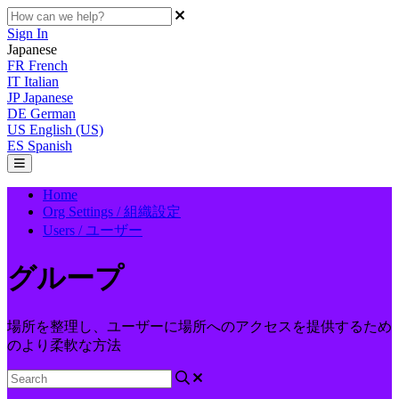
Sign In
Japanese
FR
French
IT
Italian
JP
Japanese
DE
German
US
English (US)
ES
Spanish
Home
Org Settings / 組織設定
Users / ユーザー
グループ
場所を整理し、ユーザーに場所へのアクセスを提供するため
のより柔軟な方法