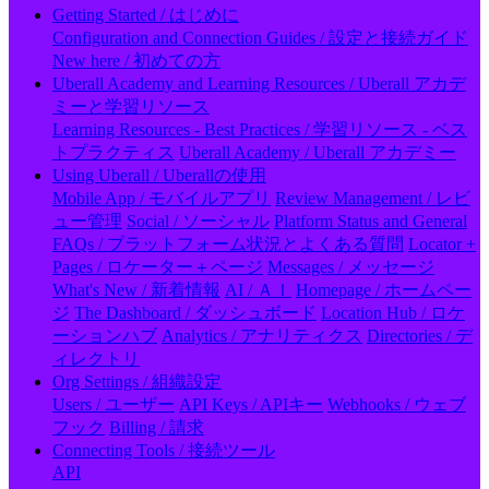
Getting Started / はじめに
Configuration and Connection Guides / 設定と接続ガイド
New here / 初めての方
Uberall Academy and Learning Resources / Uberall アカデ
ミーと学習リソース
Learning Resources - Best Practices / 学習リソース - ベス
トプラクティス
Uberall Academy / Uberall アカデミー
Using Uberall / Uberallの使用
Mobile App / モバイルアプリ
Review Management / レビ
ュー管理
Social / ソーシャル
Platform Status and General
FAQs / プラットフォーム状況とよくある質問
Locator +
Pages / ロケーター＋ページ
Messages / メッセージ
What's New / 新着情報
AI / ＡＩ
Homepage / ホームペー
ジ
The Dashboard / ダッシュボード
Location Hub / ロケ
ーションハブ
Analytics / アナリティクス
Directories / デ
ィレクトリ
Org Settings / 組織設定
Users / ユーザー
API Keys / APIキー
Webhooks / ウェブ
フック
Billing / 請求
Connecting Tools / 接続ツール
API