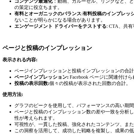
コンテンツ最適化
：動画、カルーセル、リンクなど、ど
の策定に役立ちます。
有料とオーガニックのバランス
:
有料投稿のインプレッ
ないことが明らかになる場合があります。
エンゲージメント ドライバーをテストする
: CTA、
ページと投稿のインプレッション
表示される内容:
ページインプレッションと投稿インプレッションの合計
ページインプレッション:
Facebook ページに関連
投稿の表示回数:
個々の投稿が表示された回数の合計。
使用方法:
グラフのピークを使用して、パフォーマンスの高い期間
ページと投稿のインプレッション数の差や一致を分析し
性が考えられます。
可視性が、一貫した投稿、強化されたコンテンツ、また
この洞察を活用して、成功した戦略を複製し、成果の低