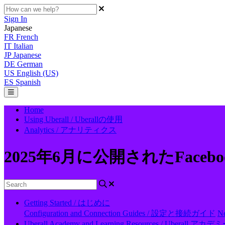
Sign In
Japanese
FR
French
IT
Italian
JP
Japanese
DE
German
US
English (US)
ES
Spanish
Home
Using Uberall / Uberallの使用
Analytics / アナリティクス
2025年6月に公開されたFace
Getting Started / はじめに
Configuration and Connection Guides / 設定と接続ガイド
N
Uberall Academy and Learning Resources / Ubera