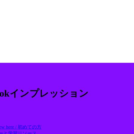
bookインプレッション
ew here / 初めての方
ll アカデミーと学習リソース