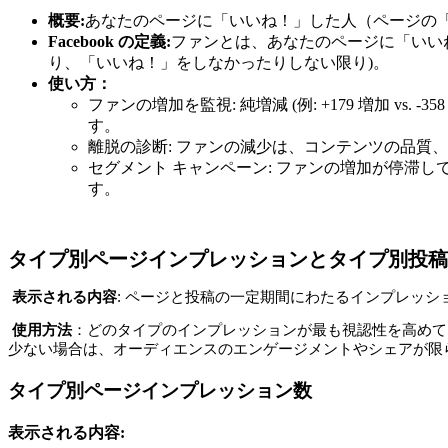
概要:
あなたのページに「いいね！」した人（ページの
Facebook の定義:
ファンとは、あなたのページに「いい
り、「いいね！」をしなかったりしない限り)。
使い方：
ファンの増加を監視: 純増減 (例: +179 増加
す。
離脱の診断: ファンの減少は、コンテンツの品質、関
セグメント キャンペーン: ファンの増加が停滞
す。
タイプ別ページインプレッションとタイプ別投稿
表示される内容
: 
ページと投稿の一定期間にわたるインプレッシ
使用方法
：どのタイプの
インプレッション
が最も視認性を高めて
少ない場合は、オーディエンスのエンゲージメントやシェアが限
タイプ別ページインプレッション数
表示される内容: