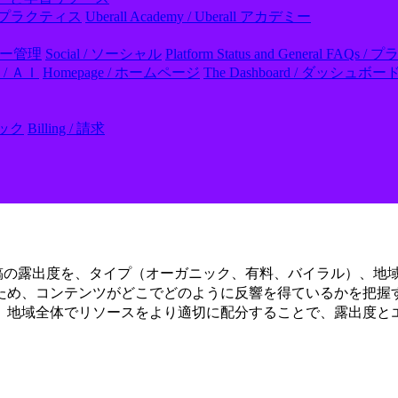
- ベストプラクティス
Uberall Academy / Uberall アカデミー
レビュー管理
Social / ソーシャル
Platform Status and General
I / ＡＩ
Homepage / ホームページ
The Dashboard / ダッシュボー
フック
Billing / 請求
ページと投稿の露出度を、タイプ（オーガニック、有料、バイラル）
ため、コンテンツがどこでどのように反響を得ているかを把握
、地域全体でリソースをより適切に配分することで、露出度と