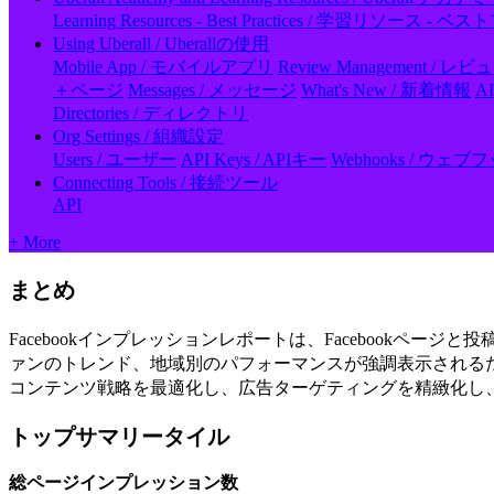
Learning Resources - Best Practices / 学習リソース 
Using Uberall / Uberallの使用
Mobile App / モバイルアプリ
Review Management / 
＋ページ
Messages / メッセージ
What's New / 新着情報
A
Directories / ディレクトリ
Org Settings / 組織設定
Users / ユーザー
API Keys / APIキー
Webhooks / ウェブ
Connecting Tools / 接続ツール
API
+ More
まとめ
Facebookインプレッションレポートは、Facebook
ァンのトレンド、地域別のパフォーマンスが強調表示される
コンテンツ戦略を最適化し、広告ターゲティングを精緻化し
トップサマリータイル
総ページインプレッション数