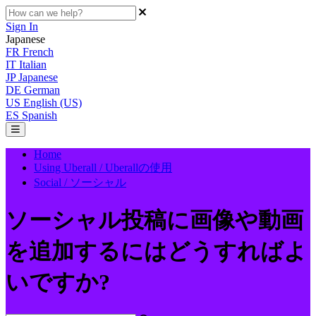
Sign In
Japanese
FR
French
IT
Italian
JP
Japanese
DE
German
US
English (US)
ES
Spanish
Home
Using Uberall / Uberallの使用
Social / ソーシャル
ソーシャル投稿に画像や動画
を追加するにはどうすればよ
いですか?