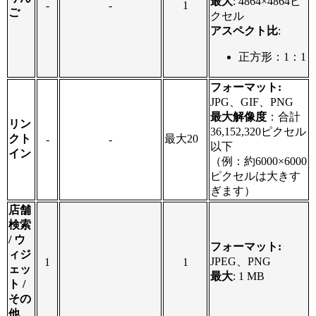
最大
: 4864×4864ピ
-
-
1
ご
クセル
アスペクト比
:
正方形：1：1
フォーマット:
JPG、GIF、PNG
最大解像度
：合計
リン
36,152,320ピクセル
クト
最大20
-
-
以下
イン
（例：約6000×6000
ピクセルは大きす
ぎます）
店舗
検索
/ ウ
フォーマット:
ィジ
JPEG、PNG
1
1
ェッ
最大
: 1 MB
ト /
その
他