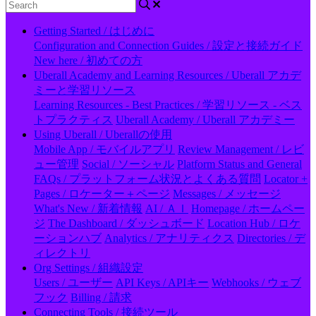
Getting Started / はじめに
Configuration and Connection Guides / 設定と接続ガイド
New here / 初めての方
Uberall Academy and Learning Resources / Uberall アカデ
ミーと学習リソース
Learning Resources - Best Practices / 学習リソース - ベス
トプラクティス
Uberall Academy / Uberall アカデミー
Using Uberall / Uberallの使用
Mobile App / モバイルアプリ
Review Management / レビ
ュー管理
Social / ソーシャル
Platform Status and General
FAQs / プラットフォーム状況とよくある質問
Locator +
Pages / ロケーター＋ページ
Messages / メッセージ
What's New / 新着情報
AI / ＡＩ
Homepage / ホームペー
ジ
The Dashboard / ダッシュボード
Location Hub / ロケ
ーションハブ
Analytics / アナリティクス
Directories / デ
ィレクトリ
Org Settings / 組織設定
Users / ユーザー
API Keys / APIキー
Webhooks / ウェブ
フック
Billing / 請求
Connecting Tools / 接続ツール