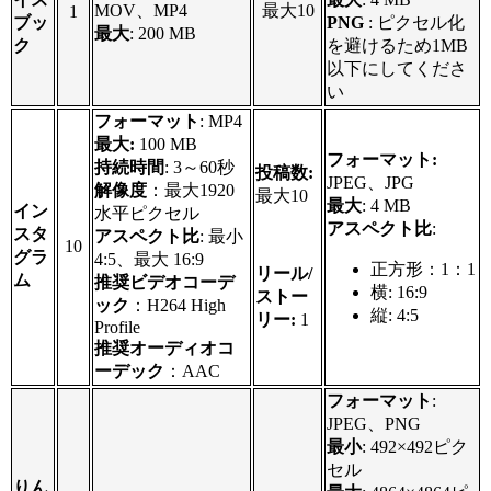
MOV、MP4
最大10
1
ブッ
PNG
: ピクセル化
最大
: 200 MB
ク
を避けるため1MB
以下にしてくださ
い
フォーマット
: MP4
最大:
100 MB
フォーマット:
持続時間
: 3～60秒
投稿数:
JPEG、JPG
解像度
：最大1920
最大10
最大
: 4 MB
イン
水平ピクセル
アスペクト比
:
スタ
アスペクト比
: 最小
10
グラ
4:5、最大 16:9
正方形：1：1
リール/
ム
推奨ビデオコーデ
横: 16:9
ストー
ック
：H264 High
縦: 4:5
リー:
1
Profile
推奨オーディオコ
ーデック
：AAC
フォーマット
:
JPEG、PNG
最小
: 492×492ピク
セル
りん