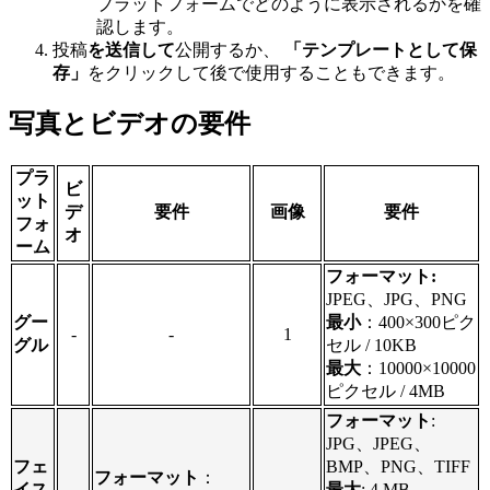
プラットフォームでどのように表示されるかを確
認します。
投稿
を送信して
公開するか、
「テンプレートとして保
存」
をクリックして後で使用することもできます。
写真とビデオの要件
プラ
ビ
ット
デ
要件
画像
要件
フォ
オ
ーム
フォーマット:
JPEG、JPG、PNG
グー
最小
：400×300ピク
-
-
1
グル
セル / 10KB
最大
：10000×10000
ピクセル / 4MB
フォーマット
:
JPG、JPEG、
フェ
BMP、PNG、TIFF
フォーマット
：
イス
最大
: 4 MB