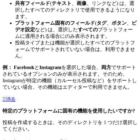
共有フィールド
(
テキスト
、
画像
、リンクなど) は、選
択したすべてのディレクトリで使用できるようになり
ます。
プラットフォーム固有のフィールド
(
タグ
、
ボタン
、
ビ
デオ設定
など) は、選択した
すべての
プラットフォー
ムに適用される場合にのみ表示されます。
投稿タイプまたは機能が選択したすべてのプラットフ
ォームでサポートされていない場合は、利用できませ
ん。
例：
Facebook
と
Instagram
を選択した場合、
両方
でサポート
されているオプションのみが表示されます。そのため、
Instagramが特定の機能（カルーセル投稿など）をサポートし
ていない場合、その機能はエディターで利用できません。
消去
特定のプラットフォームに固有の機能を使用したいですか?
投稿を作成するときは、そのディレクトリを 1 つだけ選択し
てください。