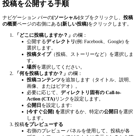
投稿を公開する手順
ナビゲーション バーの
[ソーシャル]
タブをクリックし、
投稿
の概要
ページの右側にある
[新しい投稿]
をクリックします。
「どこに投稿しますか？」
の欄：
公開する
ディレクトリ
(例: Facebook、Google) を
選択します。
投稿タイプ
（投稿、ストーリーなど）を選択しま
す。
場所
を選択してください。
「何を投稿しますか？」
の欄：
投稿コンテンツ
を追加します（タイトル、説明、
画像、またはビデオ）。
必要に応じて、
ディレクトリ固有の Call-to-
Action (CTA)
リンクを設定します。
公開日
を設定します:
[今すぐ公開] を
選択するか、特定の
公開日
を選択
します。
投稿
をプレビューする
右側のプレビュー パネルを使用して、投稿が各