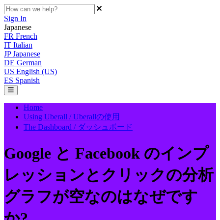
Sign In
Japanese
FR
French
IT
Italian
JP
Japanese
DE
German
US
English (US)
ES
Spanish
Home
Using Uberall / Uberallの使用
The Dashboard / ダッシュボード
Google と Facebook のインプ
レッションとクリックの分析
グラフが空なのはなぜです
か?