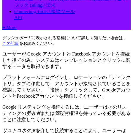
フック
Billing / 請求
Connecting Tools / 接続ツール
API
+ More
ダッシュボード
に表示される指標について詳しく知りたい場合は、
この記事
をお読みください。
ユーザーが Google アカウントと Facebook アカウントを接続
した後でのみ、システムはインプレッションとクリックに関
するデータを取得できます。
プラットフォームにログインし、ロケーションの「ディレク
トリ」タブに移動して、アカウントが接続されていることを
確認してください。「接続」をクリックして、Googleアカウ
ントとFacebookアカウントを接続してください。
Google リスティングを接続するには、ユーザーはそのリス
ティングの
所有者
または
管理者
権限を持っている必要がある
ことに注意してください。
リストコネクタ
を介して接続することにより、ユーザーは