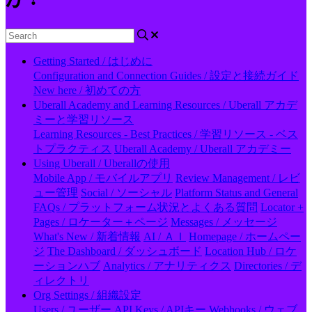
Getting Started / はじめに
Configuration and Connection Guides / 設定と接続ガイド
New here / 初めての方
Uberall Academy and Learning Resources / Uberall アカデ
ミーと学習リソース
Learning Resources - Best Practices / 学習リソース - ベス
トプラクティス
Uberall Academy / Uberall アカデミー
Using Uberall / Uberallの使用
Mobile App / モバイルアプリ
Review Management / レビ
ュー管理
Social / ソーシャル
Platform Status and General
FAQs / プラットフォーム状況とよくある質問
Locator +
Pages / ロケーター＋ページ
Messages / メッセージ
What's New / 新着情報
AI / ＡＩ
Homepage / ホームペー
ジ
The Dashboard / ダッシュボード
Location Hub / ロケ
ーションハブ
Analytics / アナリティクス
Directories / デ
ィレクトリ
Org Settings / 組織設定
Users / ユーザー
API Keys / APIキー
Webhooks / ウェブ