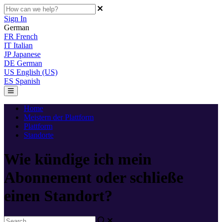
Sign In
German
FR
French
IT
Italian
JP
Japanese
DE
German
US
English (US)
ES
Spanish
Home
Meistern der Plattform
Plattform
Standorte
Wie kündige ich mein
Abonnement oder schließe
einen Standort?