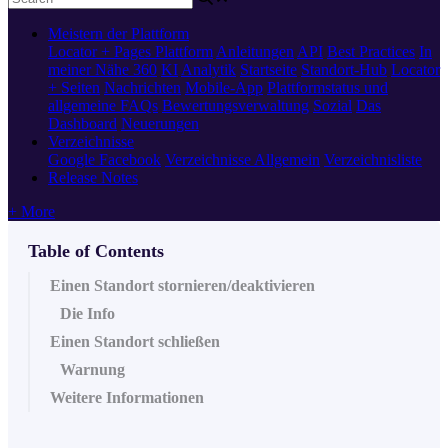
Meistern der Plattform
Locator + Pages
Plattform
Anleitungen
API
Best Practices
In
meiner Nähe 360
KI
Analytik
Startseite
Standort-Hub
Locator
+ Seiten
Nachrichten
Mobile-App
Plattformstatus und
allgemeine FAQs
Bewertungsverwaltung
Sozial
Das
Dashboard
Neuerungen
Verzeichnisse
Google
Facebook
Verzeichnisse Allgemein
Verzeichnisliste
Release Notes
+ More
Table of Contents
Einen Standort stornieren/deaktivieren
Die Info
Einen Standort schließen
Warnung
Weitere Informationen