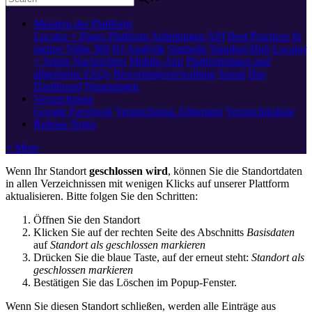
Meistern der Plattform
Locator + Pages
Plattform
Anleitungen
API
Best Practices
In
meiner Nähe 360
KI
Analytik
Startseite
Standort-Hub
Locator
+ Seiten
Nachrichten
Mobile-App
Plattformstatus und
allgemeine FAQs
Bewertungsverwaltung
Sozial
Das
Dashboard
Neuerungen
Verzeichnisse
Google
Facebook
Verzeichnisse Allgemein
Verzeichnisliste
Release Notes
+ More
Wenn Ihr Standort
geschlossen wird
, können Sie die Standortdaten
in allen Verzeichnissen mit wenigen Klicks auf unserer Plattform
aktualisieren. Bitte folgen Sie den Schritten:
Öffnen Sie den Standort
Klicken Sie auf der rechten Seite des Abschnitts
Basisdaten
auf
Standort als geschlossen markieren
Drücken Sie die blaue Taste, auf der erneut steht:
Standort als
geschlossen markieren
Bestätigen Sie das Löschen im Popup-Fenster.
Wenn Sie diesen Standort schließen, werden alle Einträge aus