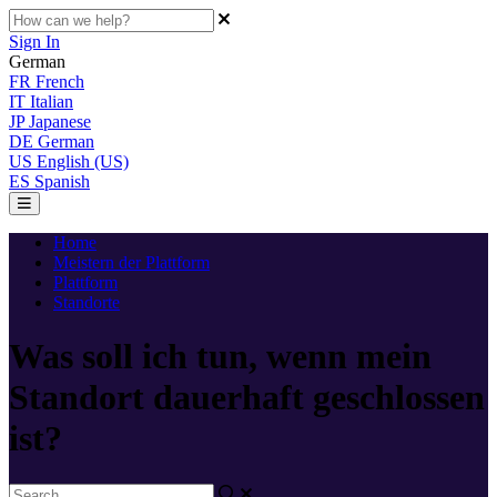
Sign In
German
FR
French
IT
Italian
JP
Japanese
DE
German
US
English (US)
ES
Spanish
Home
Meistern der Plattform
Plattform
Standorte
Was soll ich tun, wenn mein
Standort dauerhaft geschlossen
ist?