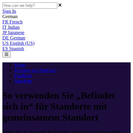
Sign In
German
FR
French
IT
Italian
JP
Japanese
DE
German
US
English (US)
ES
Spanish
Home
Meistern der Plattform
Plattform
Standorte
So verwenden Sie „Befindet
sich in“ für Standorte mit
gemeinsamem Standort
Geben Sie an, dass sich Ihr Standort physisch in einem anderen