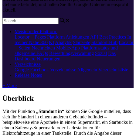
Gebäude befindet, und halten Sie Ihr Google-Unternehmensprofil
aktuell.
Meistern der Plattform
Locator + Pages
Plattform
Anleitungen
API
Best Practices
In
meiner Nähe 360
KI
Analytik
Startseite
Standort-Hub
Locator
+ Seiten
Nachrichten
Mobile-App
Plattformstatus und
allgemeine FAQs
Bewertungsverwaltung
Sozial
Das
Dashboard
Neuerungen
Verzeichnisse
Google
Facebook
Verzeichnisse Allgemein
Verzeichnisliste
Release Notes
+ More
Überblick
Mit der Funktion
„Standort in“
können Sie Google mitteilen, dass
sich Ihr Standort in einem anderen Gebäude befindet –
beispielsweise eine Apotheke in einem Supermarkt, ein Starbucks in
einem Safeway-Supermarkt oder Ladestationen für
Elektrofahrzeuge in einer Tankstelle. Durch die Angabe dieser