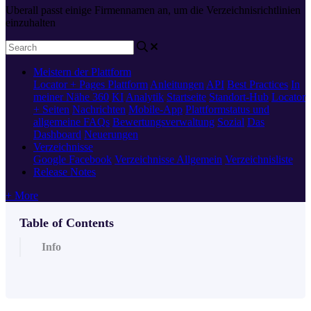
Uberall passt einige Firmennamen an, um die Verzeichnisrichtlinien
einzuhalten
Meistern der Plattform
Locator + Pages
Plattform
Anleitungen
API
Best Practices
In
meiner Nähe 360
KI
Analytik
Startseite
Standort-Hub
Locator
+ Seiten
Nachrichten
Mobile-App
Plattformstatus und
allgemeine FAQs
Bewertungsverwaltung
Sozial
Das
Dashboard
Neuerungen
Verzeichnisse
Google
Facebook
Verzeichnisse Allgemein
Verzeichnisliste
Release Notes
+ More
Table of Contents
Info