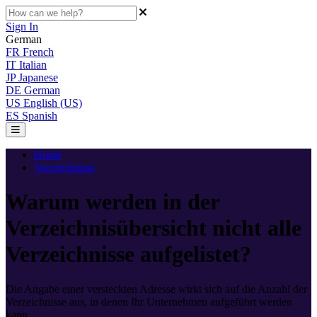
Sign In
German
FR
French
IT
Italian
JP
Japanese
DE
German
US
English (US)
ES
Spanish
Home
Verzeichnisse
Warum werden in der
Verzeichnisübersicht nicht alle
Verzeichnisse aufgelistet?
Die Angabe einer versteckten Adresse wirkt sich auf die Anzahl der
Verzeichnisse aus, in denen Ihr Unternehmen aufgeführt werden
kann.