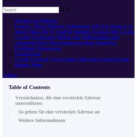
Meistern der Plattform
Locator + Pages
Plattform
Anleitungen
API
Best Practices
In
meiner Nähe 360
KI
Analytik
Startseite
Standort-Hub
Locator
+ Seiten
Nachrichten
Mobile-App
Plattformstatus und
allgemeine FAQs
Bewertungsverwaltung
Sozial
Das
Dashboard
Neuerungen
Verzeichnisse
Google
Facebook
Verzeichnisse Allgemein
Verzeichnisliste
Release Notes
+ More
Table of Contents
Verzeichnisse, die eine versteckte Adresse
unterstützen:
So geben Sie eine versteckte Adresse an
Weitere Informationen