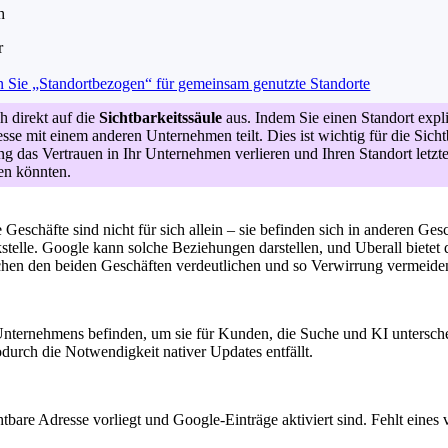
h
r
 Sie „Standortbezogen“ für gemeinsam genutzte Standorte
ch direkt auf die
Sichtbarkeitssäule
aus. Indem Sie einen Standort expli
esse mit einem anderen Unternehmen teilt. Dies ist wichtig für die Sic
 das Vertrauen in Ihr Unternehmen verlieren und Ihren Standort letz
en könnten.
 Geschäfte sind nicht für sich allein – sie befinden sich in anderen G
telle. Google kann solche Beziehungen darstellen, und Uberall bietet d
hen den beiden Geschäften verdeutlichen und so Verwirrung vermeide
 Unternehmens befinden, um sie für Kunden, die Suche und KI untersch
durch die Notwendigkeit nativer Updates entfällt.
tbare Adresse vorliegt und Google-Einträge aktiviert sind. Fehlt eines 