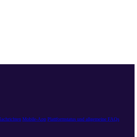
achrichten
Mobile-App
Plattformstatus und allgemeine FAQs