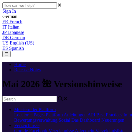
Sign In
German
FR
French
IT
Italian
JP
Japanese
DE
German
US
English (US)
ES
Spanish
Home
Release Notes
Mai 2026 🌺 Versionshinweise
Meistern der Plattform
Locator + Pages
Plattform
Anleitungen
API
Best Practices
In m
Bewertungsverwaltung
Sozial
Das Dashboard
Neuerungen
Verzeichnisse
Google
Facebook
Verzeichnisse Allgemein
Verzeichnisliste