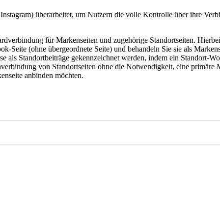
nstagram) überarbeitet, um Nutzern die volle Kontrolle über ihre Ver
rdverbindung für Markenseiten und zugehörige Standortseiten. Hierbe
k-Seite (ohne übergeordnete Seite) und behandeln Sie sie als Markenseit
ise als Standortbeiträge gekennzeichnet werden, indem ein Standort-W
erbindung von Standortseiten ohne die Notwendigkeit, eine primäre M
kenseite anbinden möchten.