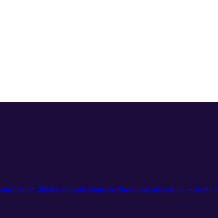
einer Nähe 360
KI
Analytik
Startseite
Standort-Hub
Locator + Seiten
N