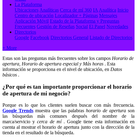
La Plataforma
Ubicaciones
Analíticas
Cerca de mí 360
IA
Analítica
Inicio
Centro de ubicación
Localizador + Páginas
Mensajes
Aplicación Móvil
Estado de la Plataforma y Preguntas
Frecuentes
Gestión de Reseñas
Social
El Panel
Novedades
Directorios
Google
Facebook
Directorios General
Listado de Directorios
+ More
Estas son las preguntas más frecuentes sobre los campos
Horario de
apertura, Horario
de apertura especial y Más horas
. Esta
información se proporciona en el nivel de ubicación, en
Datos
básicos
.
¿Por qué es tan importante proporcionar el horario
de apertura de mi negocio?
Porque es lo que los clientes suelen buscar con más frecuencia.
Google Trends
muestra que las palabras
horario de apertura
son
las búsquedas más comunes después del nombre de la
marca/servicio y
cerca de mí
. Google tiene esta información en
cuenta al mostrar el horario de apertura junto con la dirección de la
tienda en el resultado de la búsqueda.