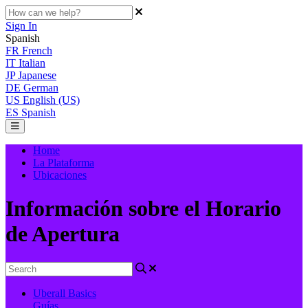
Sign In
Spanish
FR
French
IT
Italian
JP
Japanese
DE
German
US
English (US)
ES
Spanish
Home
La Plataforma
Ubicaciones
Información sobre el Horario
de Apertura
Uberall Basics
Guías