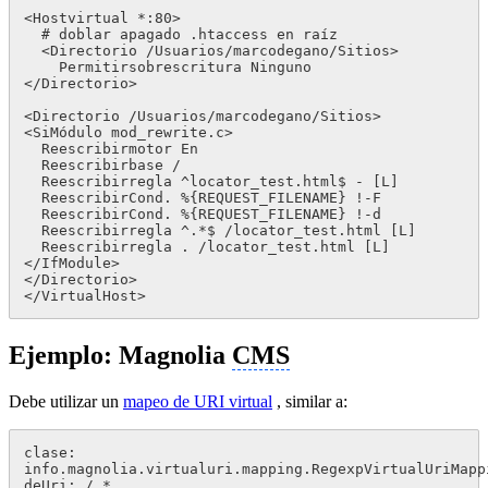
<Hostvirtual *:80>

  # doblar apagado .htaccess en raíz

  <Directorio /Usuarios/marcodegano/Sitios>

    Permitirsobrescritura Ninguno

</Directorio>

<Directorio /Usuarios/marcodegano/Sitios>

<SiMódulo mod_rewrite.c>

  Reescribirmotor En

  Reescribirbase /

  Reescribirregla ^locator_test.html$ - [L]

  ReescribirCond. %{REQUEST_FILENAME} !-F

  ReescribirCond. %{REQUEST_FILENAME} !-d

  Reescribirregla ^.*$ /locator_test.html [L]

  Reescribirregla . /locator_test.html [L]

</IfModule>

</Directorio>

</VirtualHost>
Ejemplo: Magnolia
CMS
Debe utilizar un
mapeo de URI virtual
, similar a:
clase: 
info.magnolia.virtualuri.mapping.RegexpVirtualUriMappi
deUri: /.*
