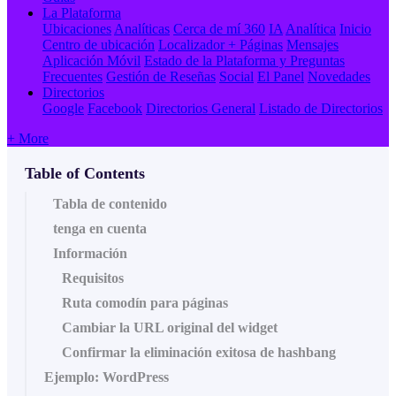
La Plataforma
Ubicaciones
Analíticas
Cerca de mí 360
IA
Analítica
Inicio
Centro de ubicación
Localizador + Páginas
Mensajes
Aplicación Móvil
Estado de la Plataforma y Preguntas
Frecuentes
Gestión de Reseñas
Social
El Panel
Novedades
Directorios
Google
Facebook
Directorios General
Listado de Directorios
+ More
Table of Contents
Tabla de contenido
tenga en cuenta
Información
Requisitos
Ruta comodín para páginas
Cambiar la URL original del widget
Confirmar la eliminación exitosa de hashbang
Ejemplo: WordPress