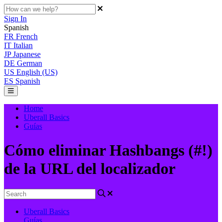
Sign In
Spanish
FR
French
IT
Italian
JP
Japanese
DE
German
US
English (US)
ES
Spanish
Home
Uberall Basics
Guías
Cómo eliminar Hashbangs (#!)
de la URL del localizador
Uberall Basics
Guías