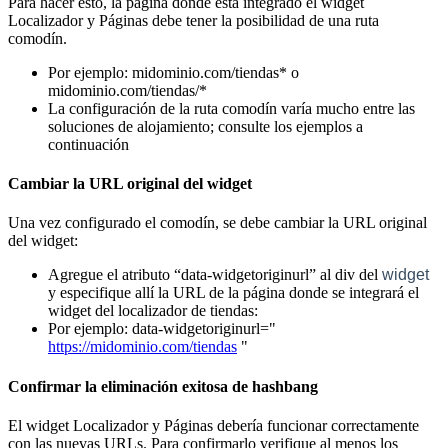
Para hacer esto, la página donde está integrado el widget
Localizador y Páginas debe tener la posibilidad de una ruta
comodín.
Por ejemplo: midominio.com/tiendas* o
midominio.com/tiendas/*
La configuración de la ruta comodín varía mucho entre las
soluciones de alojamiento; consulte los ejemplos a
continuación
Cambiar la URL original del widget
Una vez configurado el comodín, se debe cambiar la URL original
del widget:
Agregue el atributo “data-widgetoriginurl” al div del
widget
y especifique allí la URL de la página donde se integrará el
widget del localizador de tiendas:
Por ejemplo: data-widgetoriginurl="
https://midominio.com/tiendas
"
Confirmar la eliminación exitosa de hashbang
El widget Localizador y Páginas debería funcionar correctamente
con las nuevas URLs. Para confirmarlo verifique al menos los