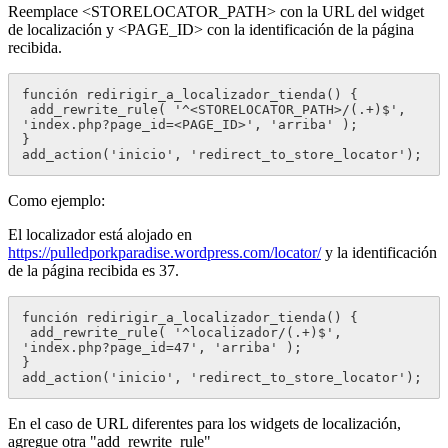
Reemplace <STORELOCATOR_PATH> con la URL del widget
de localización y <PAGE_ID> con la identificación de la página
recibida.
función redirigir_a_localizador_tienda() {

 add_rewrite_rule( '^<STORELOCATOR_PATH>/(.+)$', 
'index.php?page_id=<PAGE_ID>', 'arriba' );

}

add_action('inicio', 'redirect_to_store_locator');
Como ejemplo:
El localizador está alojado en
https://pulledporkparadise.wordpress.com/locator/
y la identificación
de la página recibida es 37.
función redirigir_a_localizador_tienda() {

 add_rewrite_rule( '^localizador/(.+)$', 
'index.php?page_id=47', 'arriba' );

}

add_action('inicio', 'redirect_to_store_locator');
En el caso de URL diferentes para los widgets de localización,
agregue otra "add_rewrite_rule"