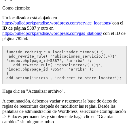
Como ejemplo:
Un localizador está alojado en
https://pulledporkparadise.wordpress.com/service_locations/
con el
ID de página 5387 y otro en
https://pulledporkparadise.wordpress.com/gas_stations/
con el ID de
página 78554.
función redirigir_a_localizador_tienda() {

 add_rewrite_rule( '^ubicaciones_servicio/(.+)$', 
'index.php?page_id=5387', 'arriba' );

   add_rewrite_rule( '^gasolineras/(.+)$', 
'index.php?page_id=78554', 'arriba' );

}

add_action('inicio', 'redirect_to_store_locator');
Haga clic en "Actualizar archivo".
A continuación, debemos vaciar y regenerar la base de datos de
reglas de reescritura después de modificar las reglas. Desde las
pantallas de administración de WordPress, seleccione Configuración
-> Enlaces permanentes y simplemente haga clic en "Guardar
cambios" sin ningún cambio.