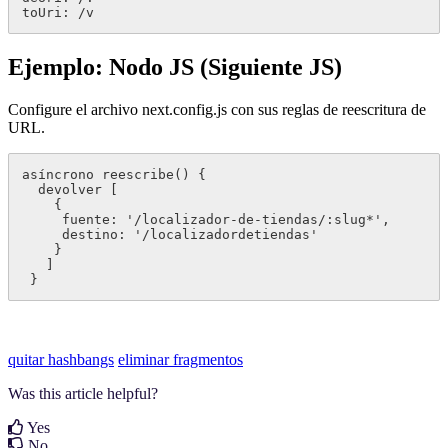
toUri: /v
Ejemplo: Nodo JS (Siguiente JS)
Configure el archivo next.config.js con sus reglas de reescritura de
URL.
asíncrono reescribe() {

  devolver [

    {

     fuente: '/localizador-de-tiendas/:slug*',

     destino: '/localizadordetiendas'

    }

   ]

 }
quitar hashbangs
eliminar fragmentos
Was this article helpful?
Yes
No