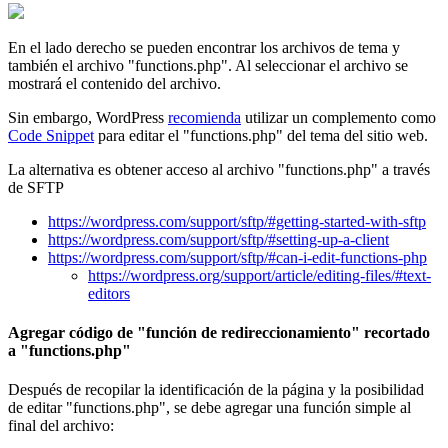
En el lado derecho se pueden encontrar los archivos de tema y
también el archivo "functions.php". Al seleccionar el archivo se
mostrará el contenido del archivo.
Sin embargo, WordPress
recomienda
utilizar un complemento como
Code Snippet
para editar el "functions.php" del tema del sitio web.
La alternativa es obtener acceso al archivo "functions.php" a través
de SFTP
https://wordpress.com/support/sftp/#getting-started-with-sftp
https://wordpress.com/support/sftp/#setting-up-a-client
https://wordpress.com/support/sftp/#can-i-edit-functions-php
https://wordpress.org/support/article/editing-files/#text-
editors
Agregar código de "función de redireccionamiento" recortado
a "functions.php"
Después de recopilar la identificación de la página y la posibilidad
de editar "functions.php", se debe agregar una función simple al
final del archivo: