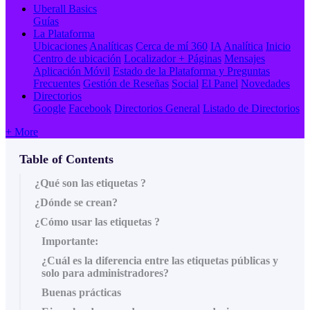
Uberall Basics
Guías
La Plataforma
Ubicaciones
Analíticas
Cerca de mí 360
IA
Analítica
Inicio
Centro de ubicación
Localizador + Páginas
Mensajes
Aplicación Móvil
Estado de la Plataforma y Preguntas
Frecuentes
Gestión de Reseñas
Social
El Panel
Novedades
Directorios
Google
Facebook
Directorios General
Listado de Directorios
+ More
Table of Contents
¿Qué son las etiquetas ?
¿Dónde se crean?
¿Cómo usar las etiquetas ?
Importante:
¿Cuál es la diferencia entre las etiquetas públicas y
solo para administradores?
Buenas prácticas