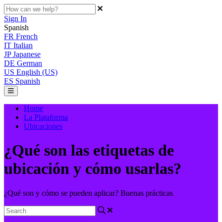
Sign In
Spanish
FR
French
IT
Italian
JP
Japanese
DE
German
US
English (US)
ES
Spanish
Home
La Plataforma
Ubicaciones
¿Qué son las etiquetas de
ubicación y cómo usarlas?
¿Qué son y cómo se pueden aplicar? Buenas prácticas